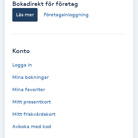
Bokadirekt för företag
Babylights
Läs mer
Företagsinloggning
Balayage
Bambumassage
Konto
Barber
Logga in
Mina bokningar
Barnklippning
Mina favoriter
BIAB
Mitt presentkort
Mitt friskvårdskort
Blowout
Avboka med kod
Bottenfärg