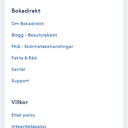
Bokadirekt
Brynformning
Om Bokadirekt
Brynfärgning
Blogg - Beautylabbet
Brynplockning
FAQ - Skönhetsbehandlingar
Fakta & Råd
Bröllopsuppsättning
C
Karriär
Support
Celluliter
Coachning
Villkor
Color correction
Etisk policy
Integritetspolicy