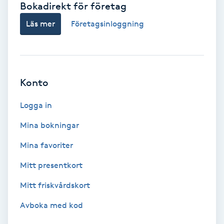
Bokadirekt för företag
Babylights
Läs mer
Företagsinloggning
Balayage
Bambumassage
Konto
Barber
Logga in
Mina bokningar
Barnklippning
Mina favoriter
BIAB
Mitt presentkort
Mitt friskvårdskort
Blowout
Avboka med kod
Bottenfärg