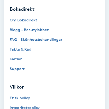
Bokadirekt
Brynformning
Om Bokadirekt
Brynfärgning
Blogg - Beautylabbet
Brynplockning
FAQ - Skönhetsbehandlingar
Fakta & Råd
Bröllopsuppsättning
C
Karriär
Support
Celluliter
Coachning
Villkor
Color correction
Etisk policy
Integritetspolicy