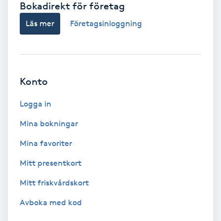
Bokadirekt för företag
Babylights
Läs mer
Företagsinloggning
Balayage
Bambumassage
Konto
Barber
Logga in
Mina bokningar
Barnklippning
Mina favoriter
BIAB
Mitt presentkort
Mitt friskvårdskort
Blowout
Avboka med kod
Bottenfärg