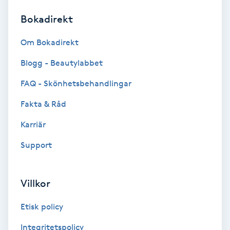
Bokadirekt
Brynformning
Om Bokadirekt
Brynfärgning
Blogg - Beautylabbet
Brynplockning
FAQ - Skönhetsbehandlingar
Fakta & Råd
Bröllopsuppsättning
C
Karriär
Support
Celluliter
Coachning
Villkor
Color correction
Etisk policy
Integritetspolicy