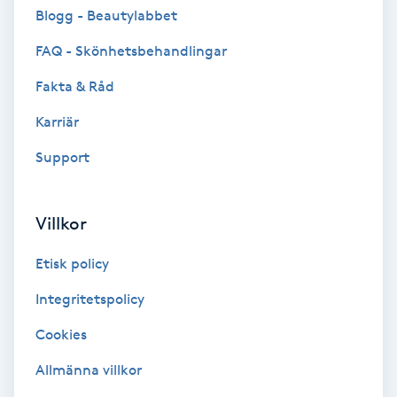
Cryoterapi
Blogg - Beautylabbet
D
FAQ - Skönhetsbehandlingar
Damklippning
Fakta & Råd
Karriär
Dermapen
Support
Diamantslipning
E
Villkor
Enzympeeling
Etisk policy
Extensions
Integritetspolicy
Cookies
Extensions borttagning
Allmänna villkor
Eyeliner-tatuering