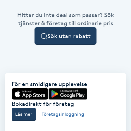
Babylights
Hittar du inte deal som passar? Sök
tjänster & företag till ordinarie pris
Balayage
Sök utan rabatt
Bambumassage
Barber
Barnklippning
För en smidigare upplevelse
BIAB
Bokadirekt för företag
Blowout
Läs mer
Företagsinloggning
Bottenfärg