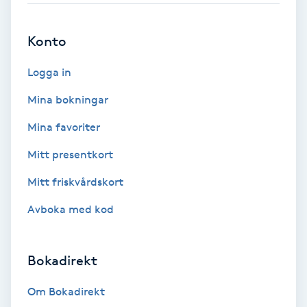
Brynformning
Konto
Brynfärgning
Logga in
Mina bokningar
Brynplockning
Mina favoriter
Bröllopsuppsättning
Mitt presentkort
C
Mitt friskvårdskort
Celluliter
Avboka med kod
Coachning
Bokadirekt
Color correction
Om Bokadirekt