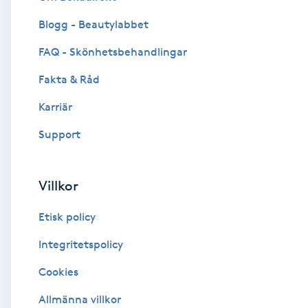
Blogg - Beautylabbet
Brynformning
FAQ - Skönhetsbehandlingar
Brynfärgning
Fakta & Råd
Brynplockning
Karriär
Support
Bröllopsuppsättning
C
Villkor
Celluliter
Etisk policy
Coachning
Integritetspolicy
Cookies
Color correction
Allmänna villkor