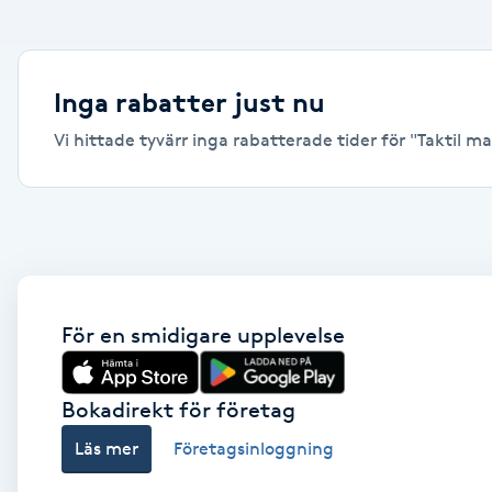
Alternativmedicin
Andningsmassage
Inga rabatter just nu
Vi hittade tyvärr inga rabatterade tider för "Taktil ma
Ansiktslyft utan kirurgi
Aromamassage
Ashtanga Yoga
Ayurveda
För en smidigare upplevelse
Ayurvedisk Massage
Bokadirekt för företag
Läs mer
Företagsinloggning
Ansiktsbehandling djuprengörande
B