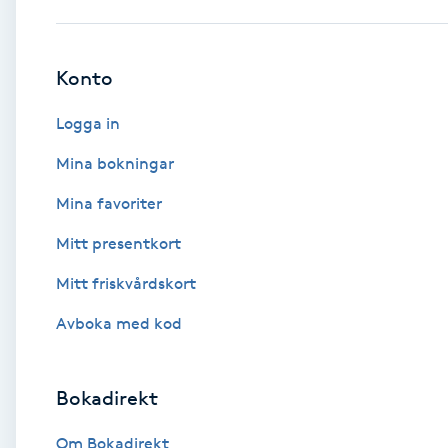
Babylights
Konto
Balayage
Logga in
Bambumassage
Mina bokningar
Mina favoriter
Barber
Mitt presentkort
Barnklippning
Mitt friskvårdskort
BIAB
Avboka med kod
Blowout
Bokadirekt
Bottenfärg
Om Bokadirekt