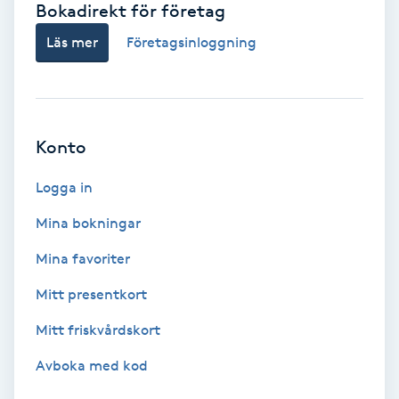
Bokadirekt för företag
Babylights
Läs mer
Företagsinloggning
Balayage
Bambumassage
Konto
Barber
Logga in
Mina bokningar
Barnklippning
Mina favoriter
BIAB
Mitt presentkort
Mitt friskvårdskort
Blowout
Avboka med kod
Bottenfärg