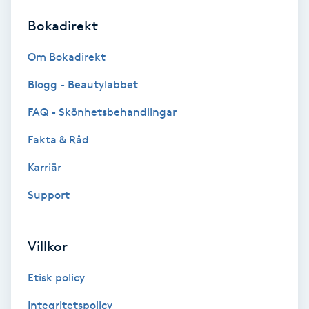
Bokadirekt
Brynformning
Om Bokadirekt
Brynfärgning
Blogg - Beautylabbet
Brynplockning
FAQ - Skönhetsbehandlingar
Fakta & Råd
Bröllopsuppsättning
C
Karriär
Support
Celluliter
Coachning
Villkor
Color correction
Etisk policy
Integritetspolicy