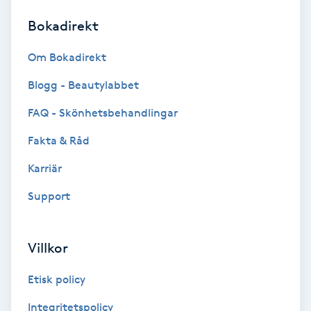
Bokadirekt
Brynformning
Om Bokadirekt
Brynfärgning
Blogg - Beautylabbet
Brynplockning
FAQ - Skönhetsbehandlingar
Fakta & Råd
Bröllopsuppsättning
C
Karriär
Support
Celluliter
Coachning
Villkor
Color correction
Etisk policy
Integritetspolicy