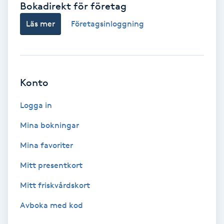
Bokadirekt för företag
Babylights
Läs mer
Företagsinloggning
Balayage
Bambumassage
Konto
Barber
Logga in
Mina bokningar
Barnklippning
Mina favoriter
BIAB
Mitt presentkort
Mitt friskvårdskort
Blowout
Avboka med kod
Bottenfärg