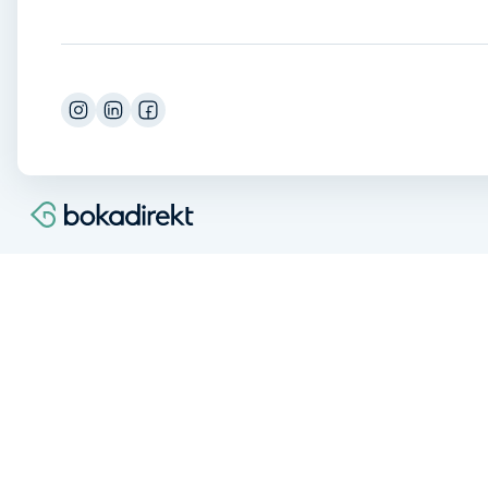
Cryoterapi
D
Damklippning
Dermapen
Diamantslipning
E
Enzympeeling
Extensions
Extensions borttagning