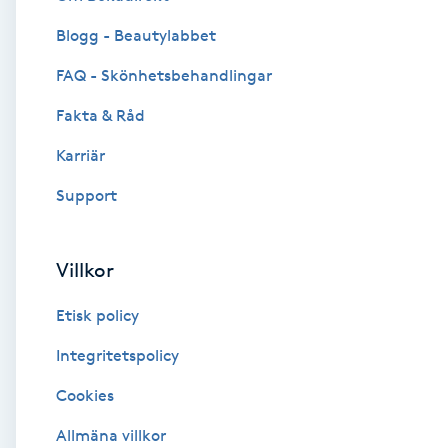
Blogg - Beautylabbet
Brynformning
FAQ - Skönhetsbehandlingar
Brynfärgning
Fakta & Råd
Brynplockning
Karriär
Support
Bröllopsuppsättning
C
Villkor
Celluliter
Etisk policy
Coachning
Integritetspolicy
Cookies
Color correction
Allmäna villkor