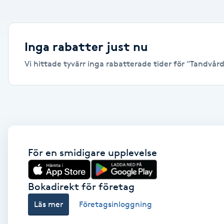
Alternativmedicin
Andningsmassage
Inga rabatter just nu
Vi hittade tyvärr inga rabatterade tider för "Tandvård, 
Ansiktslyft utan kirurgi
Aromamassage
Ashtanga Yoga
Ayurveda
För en smidigare upplevelse
Ayurvedisk Massage
Bokadirekt för företag
Läs mer
Företagsinloggning
Ansiktsbehandling djuprengörande
B