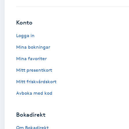
Babylights
Konto
Balayage
Logga in
Bambumassage
Mina bokningar
Mina favoriter
Barber
Mitt presentkort
Barnklippning
Mitt friskvårdskort
BIAB
Avboka med kod
Blowout
Bokadirekt
Bottenfärg
Om Bokadirekt