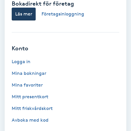
Bokadirekt för företag
Babylights
Läs mer
Företagsinloggning
Balayage
Bambumassage
Konto
Barber
Logga in
Mina bokningar
Barnklippning
Mina favoriter
BIAB
Mitt presentkort
Mitt friskvårdskort
Blowout
Avboka med kod
Bottenfärg