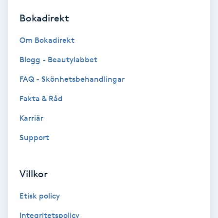
Bokadirekt
Brynformning
Om Bokadirekt
Brynfärgning
Blogg - Beautylabbet
Brynplockning
FAQ - Skönhetsbehandlingar
Fakta & Råd
Bröllopsuppsättning
C
Karriär
Support
Celluliter
Coachning
Villkor
Color correction
Etisk policy
Integritetspolicy