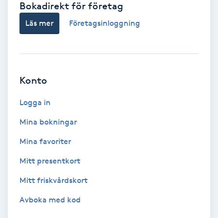
Bokadirekt för företag
Babylights
Läs mer
Företagsinloggning
Balayage
Bambumassage
Konto
Barber
Logga in
Mina bokningar
Barnklippning
Mina favoriter
BIAB
Mitt presentkort
Mitt friskvårdskort
Blowout
Avboka med kod
Bottenfärg