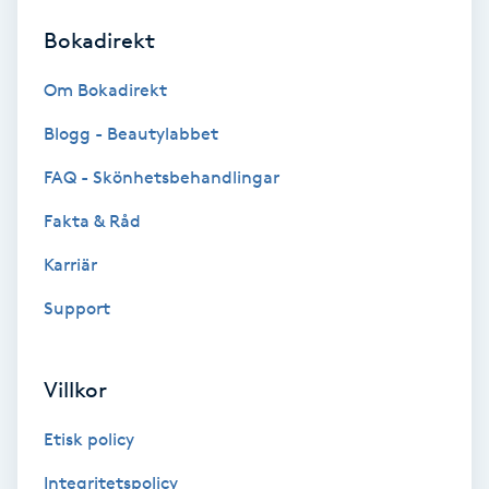
Bokadirekt
Brynformning
Om Bokadirekt
Brynfärgning
Blogg - Beautylabbet
Brynplockning
FAQ - Skönhetsbehandlingar
Fakta & Råd
Bröllopsuppsättning
C
Karriär
Support
Celluliter
Coachning
Villkor
Color correction
Etisk policy
Integritetspolicy