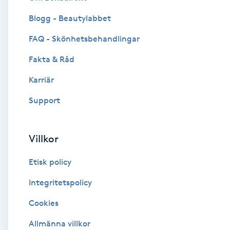
Blogg - Beautylabbet
Brynformning
FAQ - Skönhetsbehandlingar
Brynfärgning
Fakta & Råd
Brynplockning
Karriär
Support
Bröllopsuppsättning
C
Villkor
Celluliter
Etisk policy
Coachning
Integritetspolicy
Cookies
Color correction
Allmänna villkor