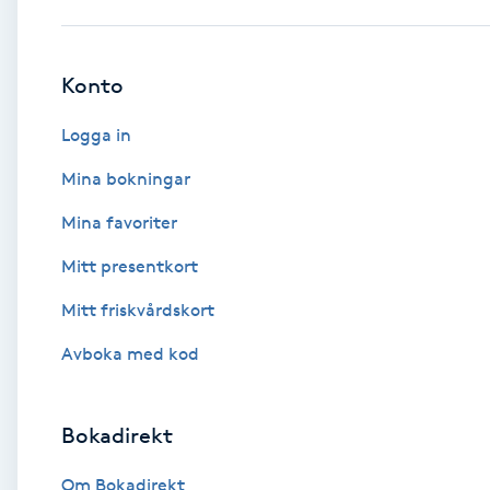
Babylights
Konto
Balayage
Logga in
Bambumassage
Mina bokningar
Mina favoriter
Barber
Mitt presentkort
Barnklippning
Mitt friskvårdskort
BIAB
Avboka med kod
Blowout
Bokadirekt
Bottenfärg
Om Bokadirekt