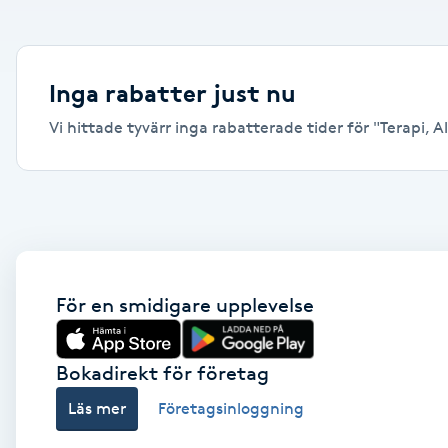
Alternativmedicin
Andningsmassage
Inga rabatter just nu
Vi hittade tyvärr inga rabatterade tider för "Terapi, Ali
Ansiktslyft utan kirurgi
Aromamassage
Ashtanga Yoga
Ayurveda
För en smidigare upplevelse
Ayurvedisk Massage
Bokadirekt för företag
Läs mer
Företagsinloggning
Ansiktsbehandling djuprengörande
B