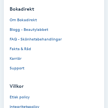
Bokadirekt
Brynformning
Om Bokadirekt
Brynfärgning
Blogg - Beautylabbet
Brynplockning
FAQ - Skönhetsbehandlingar
Fakta & Råd
Bröllopsuppsättning
C
Karriär
Support
Celluliter
Coachning
Villkor
Color correction
Etisk policy
Integritetspolicy