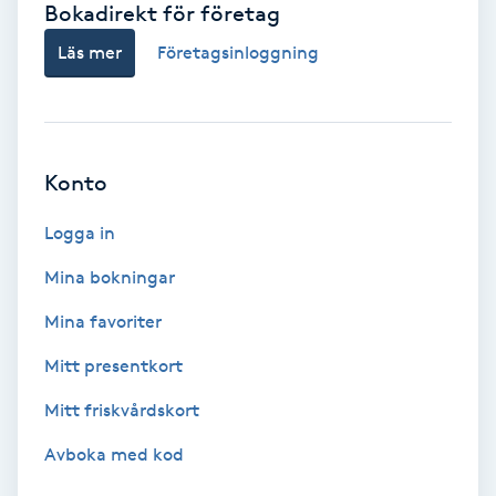
Bokadirekt för företag
Babylights
Läs mer
Företagsinloggning
Balayage
Bambumassage
Konto
Barber
Logga in
Mina bokningar
Barnklippning
Mina favoriter
BIAB
Mitt presentkort
Mitt friskvårdskort
Blowout
Avboka med kod
Bottenfärg