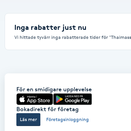
Alternativmedicin
Andningsmassage
Inga rabatter just nu
Vi hittade tyvärr inga rabatterade tider för "Thaimassag
Ansiktslyft utan kirurgi
Aromamassage
Ashtanga Yoga
Ayurveda
För en smidigare upplevelse
Ayurvedisk Massage
Bokadirekt för företag
Läs mer
Företagsinloggning
Ansiktsbehandling djuprengörande
B