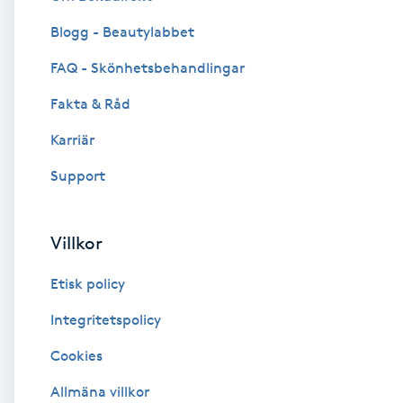
Blogg - Beautylabbet
Brynformning
FAQ - Skönhetsbehandlingar
Brynfärgning
Fakta & Råd
Brynplockning
Karriär
Support
Bröllopsuppsättning
C
Villkor
Celluliter
Etisk policy
Coachning
Integritetspolicy
Cookies
Color correction
Allmäna villkor