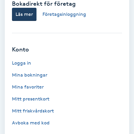
Bokadirekt för företag
Babylights
Läs mer
Företagsinloggning
Balayage
Bambumassage
Konto
Barber
Logga in
Mina bokningar
Barnklippning
Mina favoriter
BIAB
Mitt presentkort
Mitt friskvårdskort
Blowout
Avboka med kod
Bottenfärg