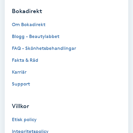
Bokadirekt
Brynformning
Om Bokadirekt
Brynfärgning
Blogg - Beautylabbet
Brynplockning
FAQ - Skönhetsbehandlingar
Fakta & Råd
Bröllopsuppsättning
C
Karriär
Support
Celluliter
Coachning
Villkor
Color correction
Etisk policy
Integritetspolicy