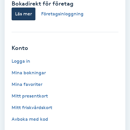
Bokadirekt för företag
Babylights
Läs mer
Företagsinloggning
Balayage
Bambumassage
Konto
Barber
Logga in
Mina bokningar
Barnklippning
Mina favoriter
BIAB
Mitt presentkort
Mitt friskvårdskort
Blowout
Avboka med kod
Bottenfärg