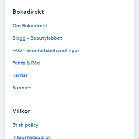
Bokadirekt
Brynformning
Om Bokadirekt
Brynfärgning
Blogg - Beautylabbet
Brynplockning
FAQ - Skönhetsbehandlingar
Fakta & Råd
Bröllopsuppsättning
C
Karriär
Support
Celluliter
Coachning
Villkor
Color correction
Etisk policy
Integritetspolicy