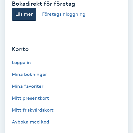
Bokadirekt för företag
Babylights
Läs mer
Företagsinloggning
Balayage
Bambumassage
Konto
Barber
Logga in
Mina bokningar
Barnklippning
Mina favoriter
BIAB
Mitt presentkort
Mitt friskvårdskort
Blowout
Avboka med kod
Bottenfärg