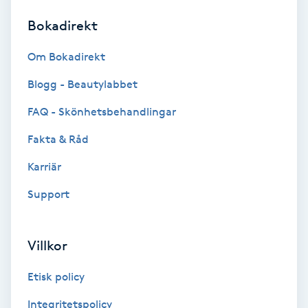
Bokadirekt
Brynformning
Om Bokadirekt
Brynfärgning
Blogg - Beautylabbet
Brynplockning
FAQ - Skönhetsbehandlingar
Fakta & Råd
Bröllopsuppsättning
C
Karriär
Support
Celluliter
Coachning
Villkor
Color correction
Etisk policy
Integritetspolicy