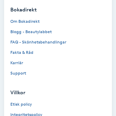
Bokadirekt
Brynformning
Om Bokadirekt
Brynfärgning
Blogg - Beautylabbet
Brynplockning
FAQ - Skönhetsbehandlingar
Fakta & Råd
Bröllopsuppsättning
C
Karriär
Support
Celluliter
Coachning
Villkor
Color correction
Etisk policy
Integritetspolicy