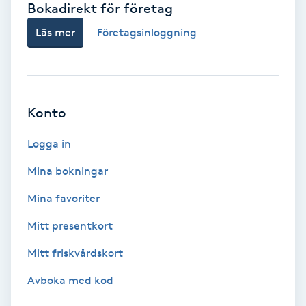
Bokadirekt för företag
Babylights
Läs mer
Företagsinloggning
Balayage
Bambumassage
Konto
Barber
Logga in
Mina bokningar
Barnklippning
Mina favoriter
BIAB
Mitt presentkort
Mitt friskvårdskort
Blowout
Avboka med kod
Bottenfärg