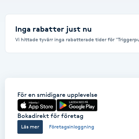
Alternativmedicin
Andningsmassage
Inga rabatter just nu
Vi hittade tyvärr inga rabatterade tider för "Triggerpu
Ansiktslyft utan kirurgi
Aromamassage
Ashtanga Yoga
Ayurveda
För en smidigare upplevelse
Ayurvedisk Massage
Bokadirekt för företag
Läs mer
Företagsinloggning
Ansiktsbehandling djuprengörande
B