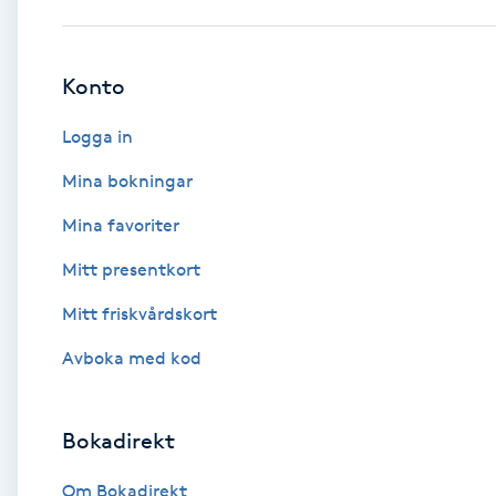
Babylights
Konto
Balayage
Logga in
Bambumassage
Mina bokningar
Mina favoriter
Barber
Mitt presentkort
Barnklippning
Mitt friskvårdskort
BIAB
Avboka med kod
Blowout
Bokadirekt
Bottenfärg
Om Bokadirekt