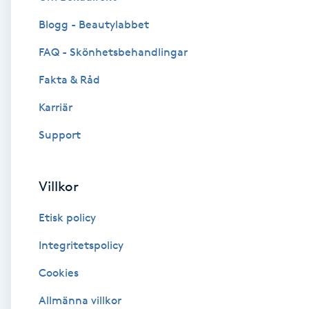
Blogg - Beautylabbet
Brynformning
FAQ - Skönhetsbehandlingar
Brynfärgning
Fakta & Råd
Brynplockning
Karriär
Support
Bröllopsuppsättning
C
Villkor
Celluliter
Etisk policy
Coachning
Integritetspolicy
Cookies
Color correction
Allmänna villkor