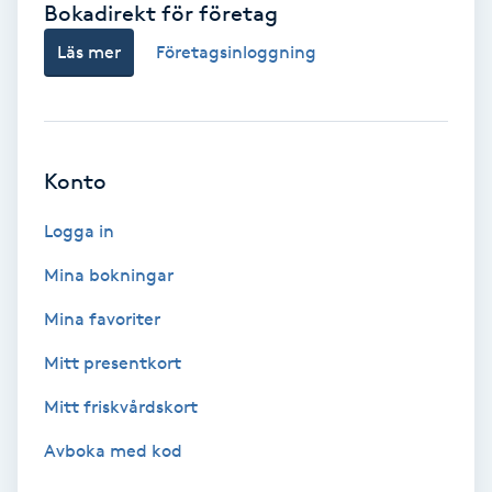
Bokadirekt för företag
Babylights
Läs mer
Företagsinloggning
Balayage
Bambumassage
Konto
Barber
Logga in
Mina bokningar
Barnklippning
Mina favoriter
BIAB
Mitt presentkort
Mitt friskvårdskort
Blowout
Avboka med kod
Bottenfärg