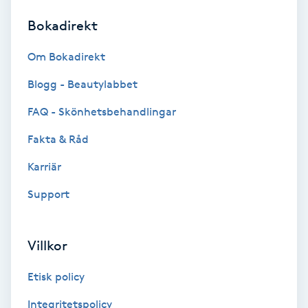
Bokadirekt
Brynformning
Om Bokadirekt
Brynfärgning
Blogg - Beautylabbet
Brynplockning
FAQ - Skönhetsbehandlingar
Fakta & Råd
Bröllopsuppsättning
C
Karriär
Support
Celluliter
Coachning
Villkor
Color correction
Etisk policy
Integritetspolicy