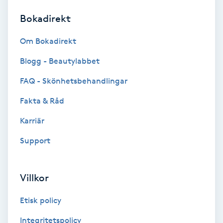
Bokadirekt
Brynformning
Om Bokadirekt
Brynfärgning
Blogg - Beautylabbet
Brynplockning
FAQ - Skönhetsbehandlingar
Fakta & Råd
Bröllopsuppsättning
C
Karriär
Support
Celluliter
Coachning
Villkor
Color correction
Etisk policy
Integritetspolicy