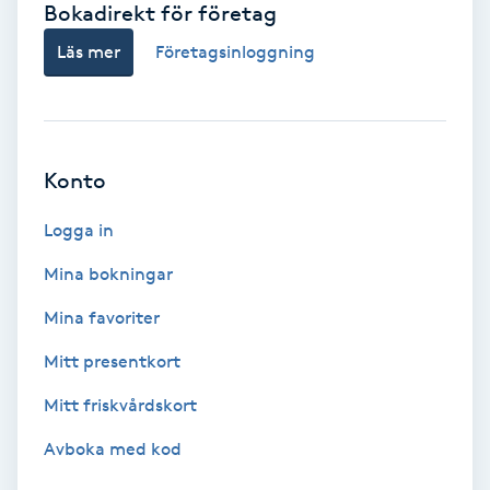
Bokadirekt för företag
Babylights
Läs mer
Företagsinloggning
Balayage
Bambumassage
Konto
Barber
Logga in
Mina bokningar
Barnklippning
Mina favoriter
BIAB
Mitt presentkort
Mitt friskvårdskort
Blowout
Avboka med kod
Bottenfärg