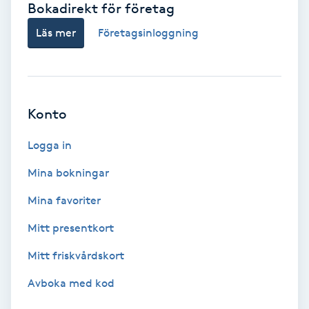
Bokadirekt för företag
Babylights
Läs mer
Företagsinloggning
Balayage
Bambumassage
Konto
Barber
Logga in
Mina bokningar
Barnklippning
Mina favoriter
BIAB
Mitt presentkort
Mitt friskvårdskort
Blowout
Avboka med kod
Bottenfärg