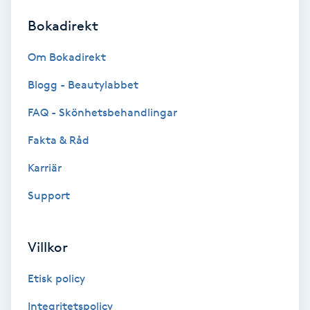
Bokadirekt
Brynformning
Om Bokadirekt
Brynfärgning
Blogg - Beautylabbet
Brynplockning
FAQ - Skönhetsbehandlingar
Fakta & Råd
Bröllopsuppsättning
C
Karriär
Support
Celluliter
Coachning
Villkor
Color correction
Etisk policy
Integritetspolicy