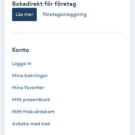
Bokadirekt för företag
Babylights
Läs mer
Företagsinloggning
Balayage
Bambumassage
Konto
Barber
Logga in
Mina bokningar
Barnklippning
Mina favoriter
BIAB
Mitt presentkort
Mitt friskvårdskort
Blowout
Avboka med kod
Bottenfärg