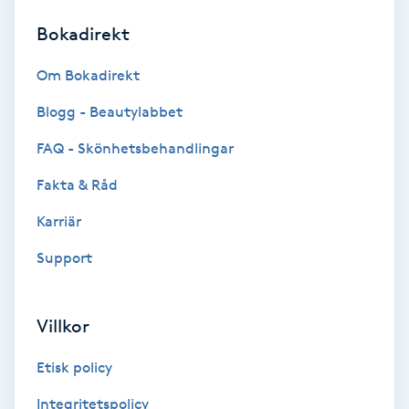
Bokadirekt
Brynformning
Om Bokadirekt
Brynfärgning
Blogg - Beautylabbet
Brynplockning
FAQ - Skönhetsbehandlingar
Fakta & Råd
Bröllopsuppsättning
C
Karriär
Support
Celluliter
Coachning
Villkor
Color correction
Etisk policy
Integritetspolicy