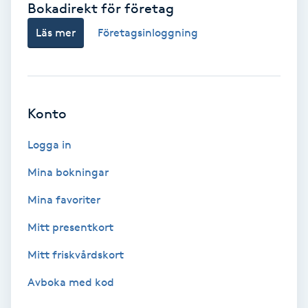
Bokadirekt för företag
Babylights
Läs mer
Företagsinloggning
Balayage
Bambumassage
Konto
Barber
Logga in
Mina bokningar
Barnklippning
Mina favoriter
BIAB
Mitt presentkort
Mitt friskvårdskort
Blowout
Avboka med kod
Bottenfärg