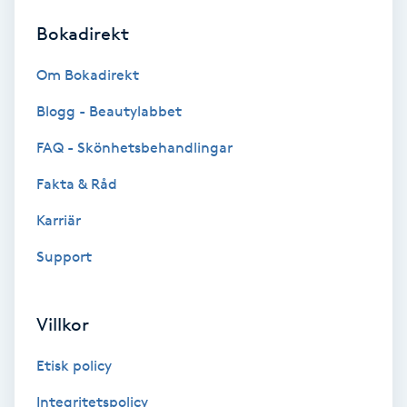
Bokadirekt
Brynformning
Om Bokadirekt
Brynfärgning
Blogg - Beautylabbet
Brynplockning
FAQ - Skönhetsbehandlingar
Fakta & Råd
Bröllopsuppsättning
C
Karriär
Support
Celluliter
Coachning
Villkor
Color correction
Etisk policy
Integritetspolicy