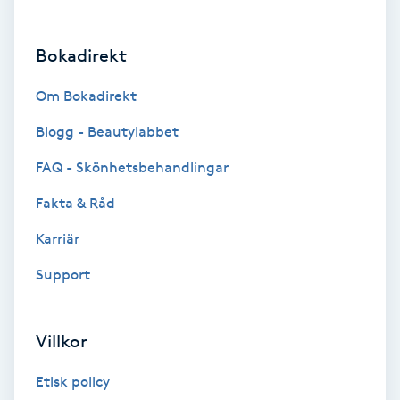
Brynformning
Bokadirekt
Brynfärgning
Om Bokadirekt
Brynplockning
Blogg - Beautylabbet
FAQ - Skönhetsbehandlingar
Bröllopsuppsättning
Fakta & Råd
C
Karriär
Celluliter
Support
Coachning
Villkor
Color correction
Etisk policy