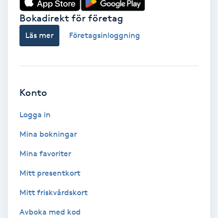
Bokadirekt för företag
Babylights
Läs mer
Företagsinloggning
Balayage
Bambumassage
Konto
Barber
Logga in
Barnklippning
Mina bokningar
BIAB
Mina favoriter
Mitt presentkort
Blowout
Mitt friskvårdskort
Bottenfärg
Avboka med kod