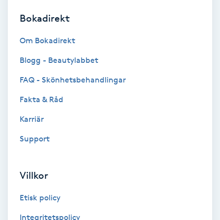
Bokadirekt
Brynformning
Om Bokadirekt
Brynfärgning
Blogg - Beautylabbet
Brynplockning
FAQ - Skönhetsbehandlingar
Fakta & Råd
Bröllopsuppsättning
C
Karriär
Support
Celluliter
Coachning
Villkor
Color correction
Etisk policy
Integritetspolicy