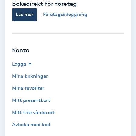
Bokadirekt för företag
Babylights
Läs mer
Företagsinloggning
Balayage
Bambumassage
Konto
Barber
Logga in
Mina bokningar
Barnklippning
Mina favoriter
BIAB
Mitt presentkort
Mitt friskvårdskort
Blowout
Avboka med kod
Bottenfärg