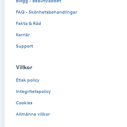
Blogg - Beautylabbet
Cryoterapi
FAQ - Skönhetsbehandlingar
D
Fakta & Råd
Damklippning
Karriär
Dermapen
Support
Diamantslipning
Villkor
E
Etisk policy
Enzympeeling
Integritetspolicy
Extensions
Cookies
Extensions borttagning
Allmänna villkor