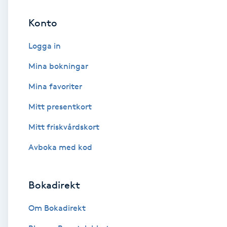
Konto
Brynformning
Logga in
Brynfärgning
Mina bokningar
Brynplockning
Mina favoriter
Mitt presentkort
Bröllopsuppsättning
C
Mitt friskvårdskort
Avboka med kod
Celluliter
Coachning
Bokadirekt
Color correction
Om Bokadirekt