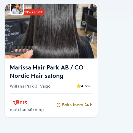
Alternativmedicin
Upp till 10% rabatt
Andningsmassage
Ansiktslyft utan kirurgi
Aromamassage
Marissa Hair Park AB / CO
Ashtanga Yoga
Nordic Hair salong
Willans Park 3, Växjö
4.8
395
Ayurveda
1 tjänst
Boka inom 24 h
Ayurvedisk Massage
matchar sökning
Ansiktsbehandling djuprengörande
B