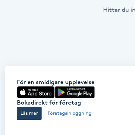
Hittar du i
Babylights
Balayage
Bambumassage
Barber
Barnklippning
För en smidigare upplevelse
BIAB
Bokadirekt för företag
Läs mer
Företagsinloggning
Blowout
Bottenfärg