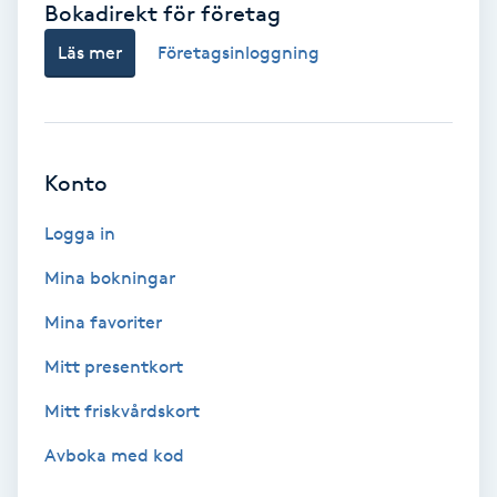
Bokadirekt för företag
Babylights
Läs mer
Företagsinloggning
Balayage
Bambumassage
Konto
Barber
Logga in
Mina bokningar
Barnklippning
Mina favoriter
BIAB
Mitt presentkort
Mitt friskvårdskort
Blowout
Avboka med kod
Bottenfärg