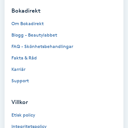
Bokadirekt
Brynformning
Om Bokadirekt
Brynfärgning
Blogg - Beautylabbet
Brynplockning
FAQ - Skönhetsbehandlingar
Fakta & Råd
Bröllopsuppsättning
C
Karriär
Support
Celluliter
Coachning
Villkor
Color correction
Etisk policy
Integritetspolicy