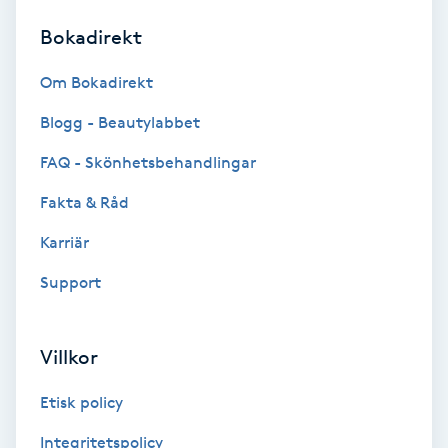
Bokadirekt
Brynformning
Om Bokadirekt
Brynfärgning
Blogg - Beautylabbet
Brynplockning
FAQ - Skönhetsbehandlingar
Fakta & Råd
Bröllopsuppsättning
C
Karriär
Support
Celluliter
Coachning
Villkor
Color correction
Etisk policy
Integritetspolicy