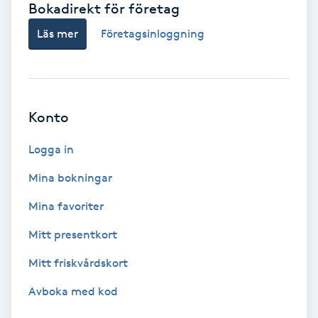
Bokadirekt för företag
Babylights
Läs mer
Företagsinloggning
Balayage
Bambumassage
Konto
Barber
Logga in
Mina bokningar
Barnklippning
Mina favoriter
BIAB
Mitt presentkort
Mitt friskvårdskort
Blowout
Avboka med kod
Bottenfärg