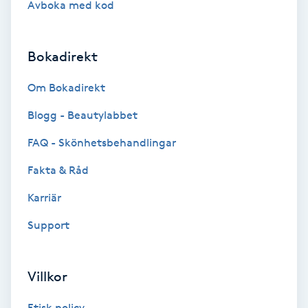
Avboka med kod
Brynformning
Bokadirekt
Brynfärgning
Om Bokadirekt
Brynplockning
Blogg - Beautylabbet
Bröllopsuppsättning
FAQ - Skönhetsbehandlingar
C
Fakta & Råd
Celluliter
Karriär
Support
Coachning
Color correction
Villkor
Etisk policy