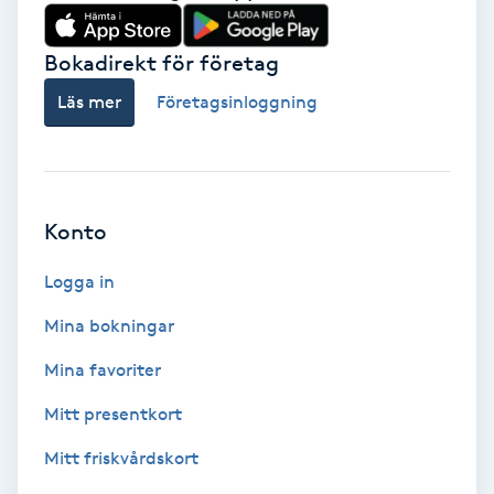
Babylights
Bokadirekt för företag
Balayage
Läs mer
Företagsinloggning
Bambumassage
Barber
Konto
Logga in
Barnklippning
Mina bokningar
BIAB
Mina favoriter
Blowout
Mitt presentkort
Mitt friskvårdskort
Bottenfärg