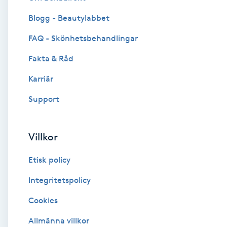
Blogg - Beautylabbet
Brynformning
FAQ - Skönhetsbehandlingar
Brynfärgning
Fakta & Råd
Brynplockning
Karriär
Support
Bröllopsuppsättning
C
Villkor
Celluliter
Etisk policy
Coachning
Integritetspolicy
Cookies
Color correction
Allmänna villkor