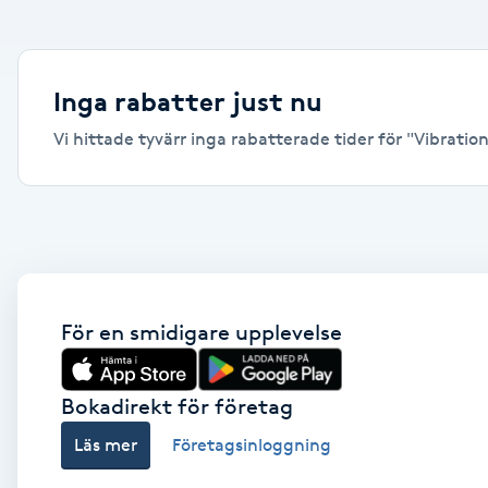
Alternativmedicin
Andningsmassage
Inga rabatter just nu
Vi hittade tyvärr inga rabatterade tider för "Vibration
Ansiktslyft utan kirurgi
Aromamassage
Ashtanga Yoga
Ayurveda
För en smidigare upplevelse
Ayurvedisk Massage
Bokadirekt för företag
Läs mer
Företagsinloggning
Ansiktsbehandling djuprengörande
B