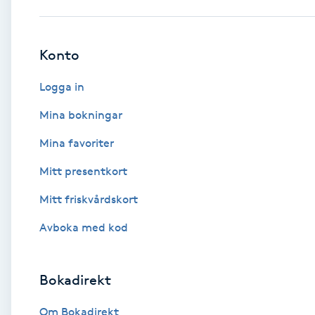
Babylights
Konto
Balayage
Logga in
Bambumassage
Mina bokningar
Mina favoriter
Barber
Mitt presentkort
Barnklippning
Mitt friskvårdskort
BIAB
Avboka med kod
Blowout
Bokadirekt
Bottenfärg
Om Bokadirekt