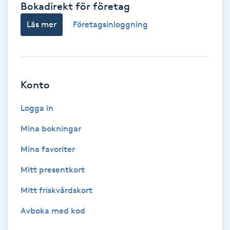
Bokadirekt för företag
Babylights
Läs mer
Företagsinloggning
Balayage
Bambumassage
Konto
Barber
Logga in
Mina bokningar
Barnklippning
Mina favoriter
BIAB
Mitt presentkort
Mitt friskvårdskort
Blowout
Avboka med kod
Bottenfärg