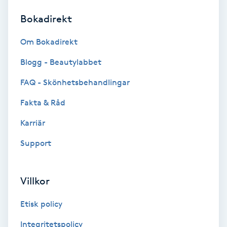
Bokadirekt
Brynformning
Om Bokadirekt
Brynfärgning
Blogg - Beautylabbet
Brynplockning
FAQ - Skönhetsbehandlingar
Fakta & Råd
Bröllopsuppsättning
C
Karriär
Support
Celluliter
Coachning
Villkor
Color correction
Etisk policy
Integritetspolicy