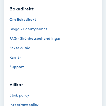
Bokadirekt
Brynformning
Om Bokadirekt
Brynfärgning
Blogg - Beautylabbet
Brynplockning
FAQ - Skönhetsbehandlingar
Fakta & Råd
Bröllopsuppsättning
C
Karriär
Support
Celluliter
Coachning
Villkor
Color correction
Etisk policy
Integritetspolicy