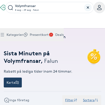
Volymfransar
8 aug - 29 aug
·
Falun
Boka klippning, färg, balayage eller barberare - allt
Thaimassage, gravidmassage, koppning eller klassisk
Manikyr, nagelförlängning, akryl eller gellack - boka
Lashlift, browlift, fransförlängning och trådning - få
Ansiktsbehandling, microneedling, Dermapen eller
Spraytan, fillers, tandblekning eller makeup -
Akupunktur, kiropraktik, yoga eller samtalsterapi -
Presentkort på Bokadirekt
Deals
A
Köp Friskvårdskort
Kategorier
Presentkort
Deals
för ditt hår på ett ställe.
- hitta rätt behandling här.
dina naglar hos proffs.
form och färg med stil.
LPG - boka din hudvård nu.
upptäck skönhetsbehandlingar här.
boka din väg till välmående.
Hem
Deals
Volymfransar
Falun
Gäller för friskvårdstjänster hos 4 500+ utövare
Köp Presentkort
Hitta en deal
Akne
Frisör nära mig
Massage nära mig
Naglar nära mig
Fransar & Bryn nära mig
Hudvård nära mig
Skönhet nära mig
Hälsa nära mig
Gäller hos 10 000+ specialister - digital eller fysisk
Alltid med rabatt
Mitt friskvårdskort
leverans
Sista Minuten på
POPULÄRA DEALSKATEGORIER
Aknebehandling
POPULÄRA FRISKVÅRDSTJÄNSTER
POPULÄRA TJÄNSTER
POPULÄRA TJÄNSTER
POPULÄRA TJÄNSTER
POPULÄRA TJÄNSTER
POPULÄRA TJÄNSTER
POPULÄRA TJÄNSTER
POPULÄRA TJÄNSTER
Volymfransar
,
Falun
Mitt presentkort
Frisör
Lashlift
Massage
Koppningsmassage
Klippning
Thaimassage
Pedikyr
Fransar
Ansiktsbehandling
Fillers
Kiropraktik
Barnklippning
Fotmassage
Gele naglar
Microblading
Dermapen
Kosmetisk tatuering
Yoga
POPULÄRT ATT BOKA
Akrylnaglar
Barberare
Browlift
Rabatt på lediga tider inom 24 timmar.
Thaimassage
Taktil massage
Frisör
Manikyr
Herrklippning
Svensk massage
Nagelförlängning
Fransförlängning
Microneedling
Piercing
Naprapati
Balayage
Ansiktsmassage
Akrylnaglar
Trådning
Pigmentfläckar
Makeup
Träning
Massage
Naglar
Akupressur
Karta
Ansiktsmassage
Naprapati
Massage
Hudvård
Slingor
Klassisk massage
Manikyr
Lashlift
Headspa
Spraytan
Medicinsk fotvård
Keratin
Taktil massage
Fransk manikyr
Singel fransar
Rosaceabehandling
Skinbooster
Sjukgymnastik
Hudvård
Manikyr
Fotmassage
Kiropraktik
Thaimassage
Ansiktsbehandling
Hårförlängning
Lymfmassage
Nagelvård
Ögonbryn
LPG
Tandblekning
Estetisk fotvård
Olaplex
Koppningsmassage
Borttagning
Fransfärgning
Kärlbehandling
PRP
Samtalsterapi
Akupunktur
Ansiktsbehandling
Pedikyr
inga företag
Filter
Sortera
Lymfmassage
Träning
Ansiktsmassage
Microneedling
Barberare
Gravidmassage
Gellack
Browlift
HIFU
Tatuering
Akupunktur
Reparation
Volymfransar
Aknebehandling
Hyperhidros
Healing