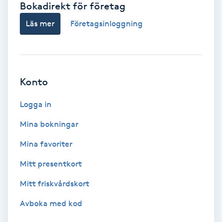
Bokadirekt för företag
Babylights
Läs mer
Företagsinloggning
Balayage
Bambumassage
Konto
Barber
Logga in
Mina bokningar
Barnklippning
Mina favoriter
BIAB
Mitt presentkort
Mitt friskvårdskort
Blowout
Avboka med kod
Bottenfärg