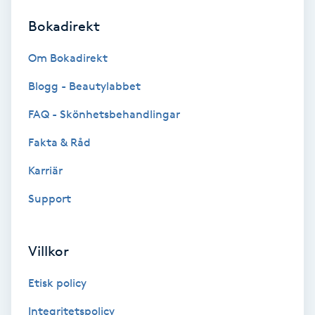
Bokadirekt
Brynformning
Om Bokadirekt
Brynfärgning
Blogg - Beautylabbet
Brynplockning
FAQ - Skönhetsbehandlingar
Fakta & Råd
Bröllopsuppsättning
C
Karriär
Support
Celluliter
Coachning
Villkor
Color correction
Etisk policy
Integritetspolicy