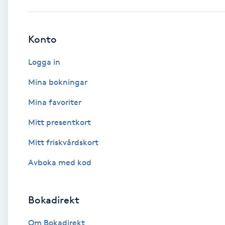
Babylights
Konto
Balayage
Logga in
Bambumassage
Mina bokningar
Mina favoriter
Barber
Mitt presentkort
Barnklippning
Mitt friskvårdskort
BIAB
Avboka med kod
Blowout
Bokadirekt
Bottenfärg
Om Bokadirekt