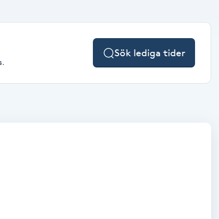
Sök lediga tider
s.