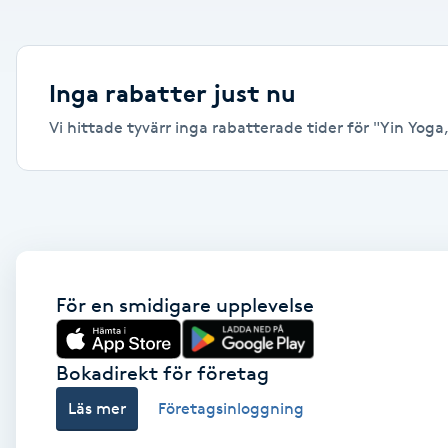
Alternativmedicin
Andningsmassage
Inga rabatter just nu
Vi hittade tyvärr inga rabatterade tider för "Yin Yoga, 
Ansiktslyft utan kirurgi
Aromamassage
Ashtanga Yoga
Ayurveda
För en smidigare upplevelse
Ayurvedisk Massage
Bokadirekt för företag
Läs mer
Företagsinloggning
Ansiktsbehandling djuprengörande
B