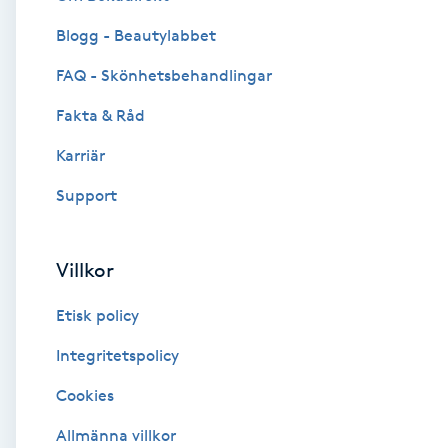
Blogg - Beautylabbet
Brynformning
FAQ - Skönhetsbehandlingar
Brynfärgning
Fakta & Råd
Brynplockning
Karriär
Support
Bröllopsuppsättning
C
Villkor
Celluliter
Etisk policy
Coachning
Integritetspolicy
Cookies
Color correction
Allmänna villkor