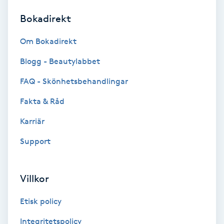
Bokadirekt
Brynformning
Om Bokadirekt
Brynfärgning
Blogg - Beautylabbet
Brynplockning
FAQ - Skönhetsbehandlingar
Fakta & Råd
Bröllopsuppsättning
C
Karriär
Support
Celluliter
Coachning
Villkor
Color correction
Etisk policy
Integritetspolicy