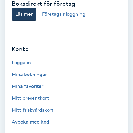
Bokadirekt för företag
Babylights
Läs mer
Företagsinloggning
Balayage
Bambumassage
Konto
Barber
Logga in
Mina bokningar
Barnklippning
Mina favoriter
BIAB
Mitt presentkort
Mitt friskvårdskort
Blowout
Avboka med kod
Bottenfärg