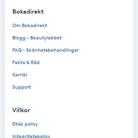
Bokadirekt
Brynformning
Om Bokadirekt
Brynfärgning
Blogg - Beautylabbet
Brynplockning
FAQ - Skönhetsbehandlingar
Fakta & Råd
Bröllopsuppsättning
C
Karriär
Support
Celluliter
Coachning
Villkor
Color correction
Etisk policy
Integritetspolicy