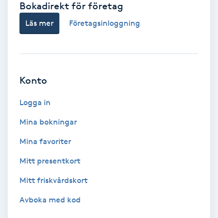
Bokadirekt för företag
Babylights
Läs mer
Företagsinloggning
Balayage
Bambumassage
Konto
Barber
Logga in
Mina bokningar
Barnklippning
Mina favoriter
BIAB
Mitt presentkort
Mitt friskvårdskort
Blowout
Avboka med kod
Bottenfärg