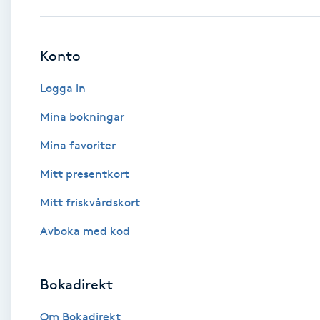
Babylights
Konto
Balayage
Logga in
Bambumassage
Mina bokningar
Mina favoriter
Barber
Mitt presentkort
Barnklippning
Mitt friskvårdskort
BIAB
Avboka med kod
Blowout
Bokadirekt
Bottenfärg
Om Bokadirekt