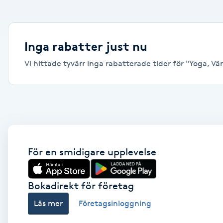
Alternativmedicin
Andningsmassage
Inga rabatter just nu
Vi hittade tyvärr inga rabatterade tider för "Yoga, Väne
Ansiktslyft utan kirurgi
Aromamassage
Ashtanga Yoga
Ayurveda
För en smidigare upplevelse
Ayurvedisk Massage
Bokadirekt för företag
Läs mer
Företagsinloggning
Ansiktsbehandling djuprengörande
B