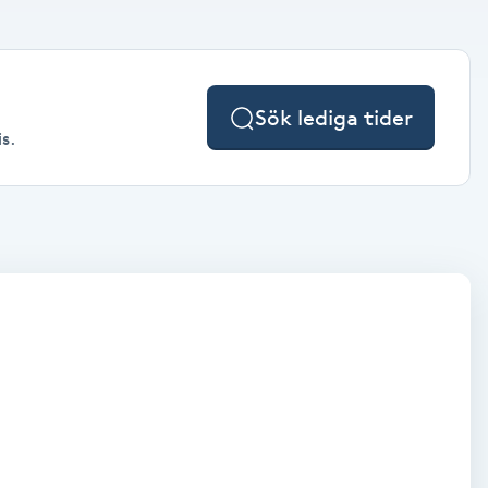
Sök lediga tider
s.