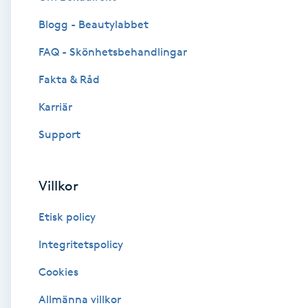
Blogg - Beautylabbet
Brynformning
FAQ - Skönhetsbehandlingar
Brynfärgning
Fakta & Råd
Brynplockning
Karriär
Support
Bröllopsuppsättning
C
Villkor
Celluliter
Etisk policy
Coachning
Integritetspolicy
Cookies
Color correction
Allmänna villkor