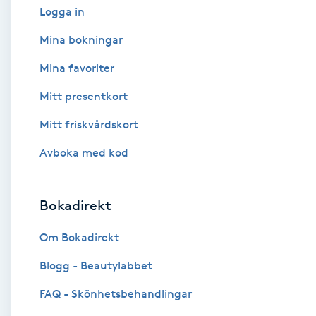
Logga in
Babylights
Mina bokningar
Mina favoriter
Balayage
Mitt presentkort
Bambumassage
Mitt friskvårdskort
Barber
Avboka med kod
Barnklippning
Bokadirekt
BIAB
Om Bokadirekt
Blogg - Beautylabbet
Blowout
FAQ - Skönhetsbehandlingar
Bottenfärg