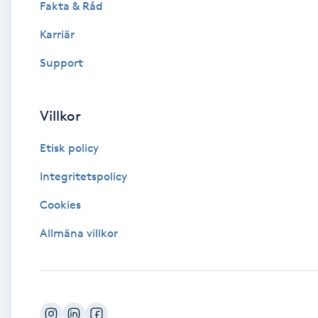
Fakta & Råd
Brynformning
Karriär
Support
Brynfärgning
Brynplockning
Villkor
Etisk policy
Bröllopsuppsättning
C
Integritetspolicy
Cookies
Celluliter
Allmäna villkor
Coachning
Color correction