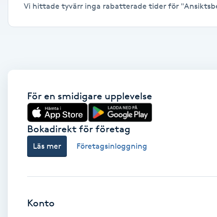
Vi hittade tyvärr inga rabatterade tider för "Ansiktsbe
Alternativmedicin
Andningsmassage
Ansiktslyft utan kirurgi
Aromamassage
För en smidigare upplevelse
Ashtanga Yoga
Bokadirekt för företag
Ayurveda
Läs mer
Företagsinloggning
Ayurvedisk Massage
Ansiktsbehandling djuprengörande
Konto
B