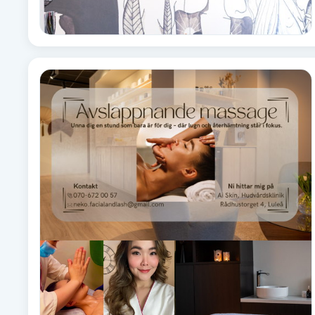
Fotsvamp
Fotvård
Fransar
Fransborttagning
Fransfärgning
Fransförlängning
Fransförlängning Megavolym
Fransförlängning Volym