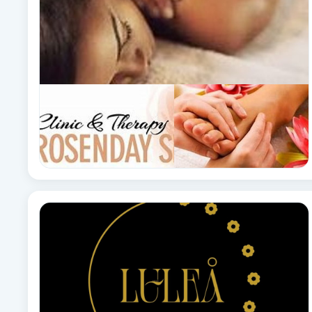
Cryoterapi
D
Damklippning
Dermapen
Diamantslipning
E
Enzympeeling
Extensions
Extensions borttagning