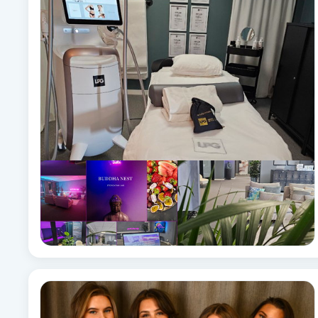
Alternativmedicin
Andningsmassage
Ansiktslyft utan kirurgi
Aromamassage
Ashtanga Yoga
Ayurveda
Ayurvedisk Massage
Ansiktsbehandling djuprengörande
B