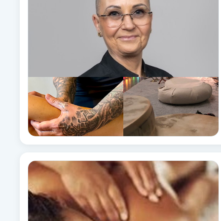
Brynformning
Brynfärgning
Brynplockning
Bröllopsuppsättning
C
Celluliter
Coachning
Color correction