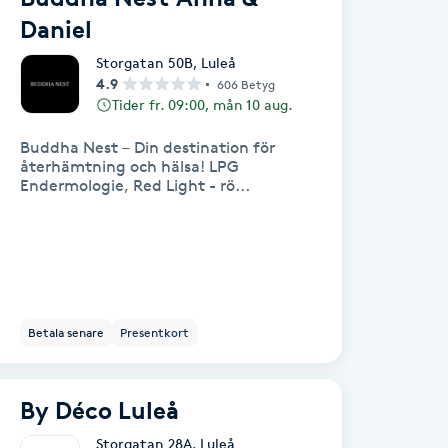
Daniel
Storgatan 50B
,
Luleå
4.9
606 Betyg
Tider fr. 09:00, mån 10 aug.
Buddha Nest – Din destination för
återhämtning och hälsa! LPG
Endermologie, Red Light - rö...
Betala senare
Presentkort
By Déco Luleå
Storgatan 28A
,
Luleå