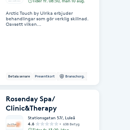
Tider fr. 08:30, mån 10 aug.
Arctic Touch by Ulrika erbjuder
behandlingar som gör verklig skillnad.
Oavsett vilken...
Betala senare
Presentkort
Branschorg.
Rosenday Spa/
Clinic&Therapy
Stationsgatan 57/
,
Luleå
4.6
638 Betyg
Tider fr. 13:20, Idag