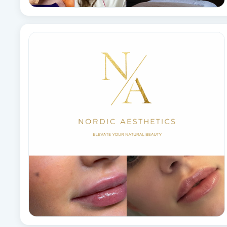
Fransk manikyr
Fransrengöring
Frekvensterapi
Friskvård
Friskvårdsmassage
Frisör
Funktionsanalys
Färgning