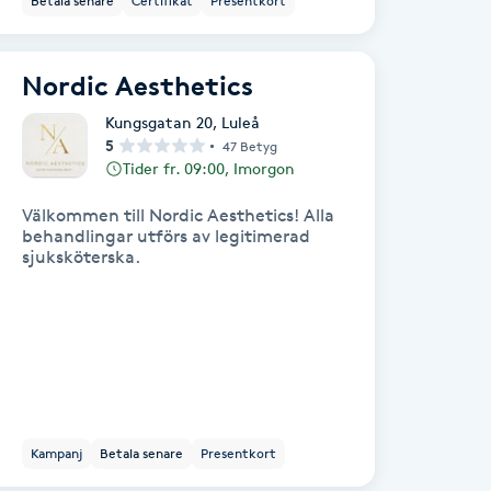
Betala senare
Certifikat
Presentkort
Nordic Aesthetics
Kungsgatan 20
,
Luleå
5
47 Betyg
Tider fr. 09:00, Imorgon
Välkommen till Nordic Aesthetics! Alla
behandlingar utförs av legitimerad
sjuksköterska.
Kampanj
Betala senare
Presentkort