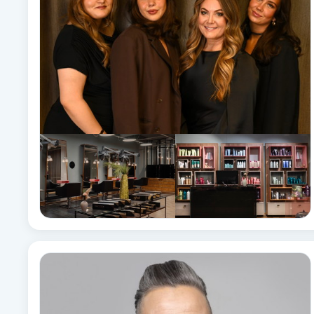
Babylights
Balayage
Bambumassage
Barber
Barnklippning
BIAB
Blowout
Bottenfärg