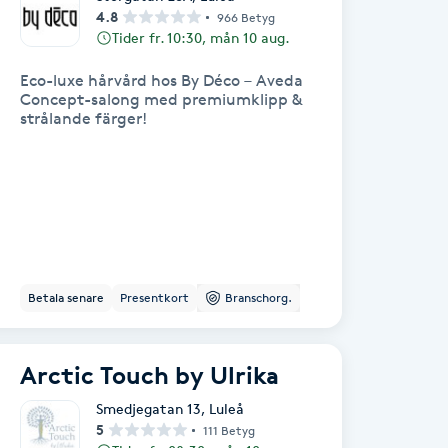
4.8
966 Betyg
Tider fr. 10:30, mån 10 aug.
Eco-luxe hårvård hos By Déco – Aveda
Concept-salong med premiumklipp &
strålande färger!
Betala senare
Presentkort
Branschorg.
Arctic Touch by Ulrika
Smedjegatan 13
,
Luleå
5
111 Betyg