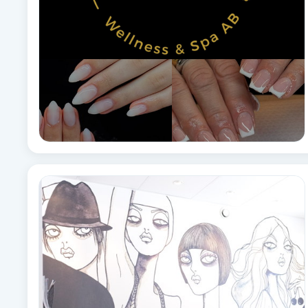
Eyeliner-tatuering
F
Face framing
Faceliftmassage
Fet hårbotten
Fettreducering
Fibromassage
Fillers
Fotmassage