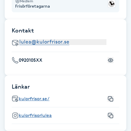
Medlem
Frisörföretagarna
Gua Sha-massage
H
Kontakt
Hatha Yoga
Headspa
0920105XX
Healing
Herrklippning
Länkar
kulorfrisor.se/
HIFU
kulorfrisorlulea
Hollywood Peel