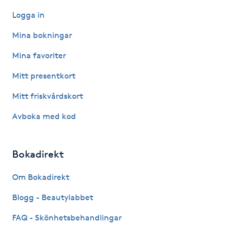
Logga in
IPL hårborttagning
Mina bokningar
IR-massage
Mina favoriter
J
Mitt presentkort
Japansk massage
Mitt friskvårdskort
K
Avboka med kod
K18
Bokadirekt
Katun fransar
Om Bokadirekt
Kemisk peeling
Blogg - Beautylabbet
Keratinbehandling
FAQ - Skönhetsbehandlingar