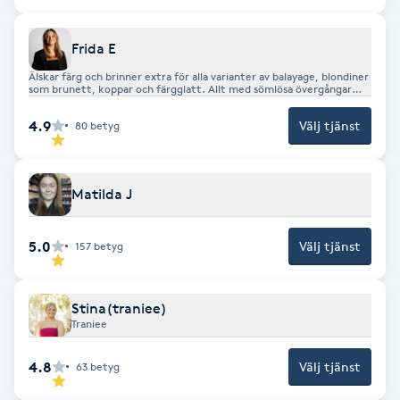
F
Frida E
Face framing
Älskar färg och brinner extra för alla varianter av balayage, blondiner
som brunett, koppar och färgglatt. Allt med sömlösa övergångar
och hälsosamma hår. Frida har jobbat i branschen i mer än 10 år och
är en riktig hårälskare!
Faceliftmassage
4.9
Välj tjänst
80
betyg
Fet hårbotten
Matilda J
Fettreducering
5.0
Välj tjänst
157
betyg
Fibromassage
Stina(traniee)
Fillers
Traniee
4.8
Välj tjänst
Fotmassage
63
betyg