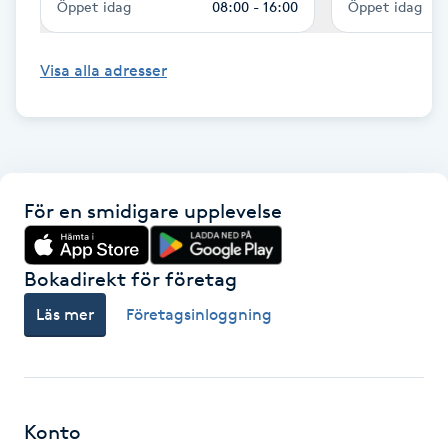
Öppet idag
08:00 - 16:00
Öppet idag
Hårborttagning
Hårbottenbehandling
Visa alla adresser
Hårförlängning
Hårvård
För en smidigare upplevelse
Hälsa
Bokadirekt för företag
Hälsprickor
Läs mer
Företagsinloggning
I
Idrottsmassage
IPL
Konto