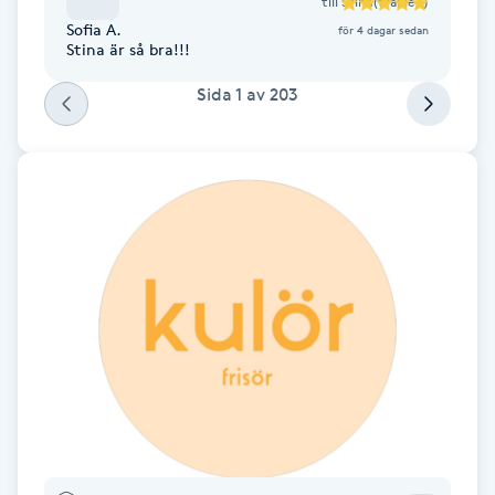
till
Stina(traniee)
Föning
Sofia A.
för 4 dagar sedan
Stina är så bra!!!
G
Sida
1
av
203
Gel naglar
Gelenaglar
Gellack
Gellack med förstärkning
Gravidmassage
Gravidyoga
Gruppträning