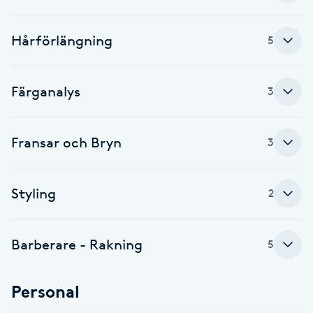
Brynformning
Hårförlängning
5
Brynfärgning
Färganalys
3
Brynplockning
Fransar och Bryn
3
Bröllopsuppsättning
C
Styling
2
Celluliter
Coachning
Barberare - Rakning
5
Color correction
Personal