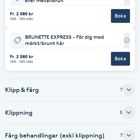
eller mellanbrun
Babylights
Fr. 2 080 kr
Boka
150 - 165 min
Balayage
BRUNETTE EXPRESS - För dig med
mörkt/brunt hår
Bambumassage
Fr. 2 080 kr
Boka
150 - 165 min
Barber
Barnklippning
Klipp & färg
7
BIAB
Klippning
5
Blowout
Bottenfärg
Färg behandlingar (exkl klippning)
7