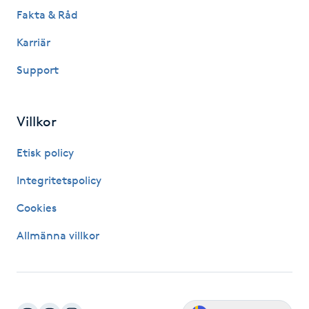
Fakta & Råd
Kinesiologi
Karriär
Kinesisk medicin
Support
Kiropraktik
Villkor
Klangmassage
Etisk policy
Klippning
Integritetspolicy
Cookies
Klippning & Slingor
Allmänna villkor
Klippning ungdom
Koppningsmassage