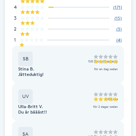
Fransk manikyr
4
(
171
)
3
(
15
)
Fransrengöring
2
(
3
)
1
Frekvensterapi
(
4
)
Friskvård
SB
till
Stina(traniee)
Stina B.
för en dag sedan
Friskvårdsmassage
Jätteduktig!
Frisör
UV
till
Lina
Ulla-Britt V.
för 2 dagar sedan
Funktionsanalys
Du är bäääst!!
Färgning
SA