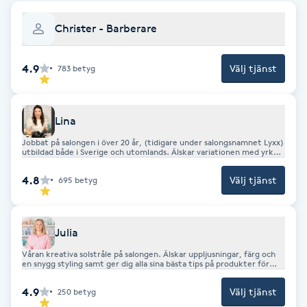
Cryoterapi
D
Christer - Barberare
Damklippning
4.9
Välj tjänst
783
betyg
Dermapen
Lina
Diamantslipning
Jobbat på salongen i över 20 år, (tidigare under salongsnamnet Lyxx)
utbildad både i Sverige och utomlands. Älskar variationen med yrket,
E
både klipp och färg, kvinnor och män, och alla härliga möten med
olika människor. Att få vara kreativ och skapa med händerna är så
4.8
Välj tjänst
695
betyg
roligt och givande! Utanför jobbet är det friluftsliv, jakt, äventyr,
Enzympeeling
träning och familjen som gäller!
Extensions
Julia
Våran kreativa solstråle på salongen. Älskar uppljusningar, färg och
en snygg styling samt ger dig alla sina bästa tips på produkter för
Extensions borttagning
just dig. Extra besatt av höstens trender med dom mjuka cashmere
blonda och brunkoppriga håren! :-)INSTAGRAM- @julia.fargochform
4.9
Välj tjänst
250
betyg
Eyeliner-tatuering