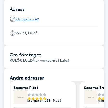
Hot Stone Massage
Adress
Hot yoga
Storgatan 42
Hudföryngring
972 31, Luleå
Huduppstramning
Om företaget
Hudvård
KULÖR LULEÅ är verksamt i Luleå .
Hyaluronsyra
Andra adresser
Hyperhidros
Saxarna Piteå
Saxarna Ersb
Hypnos
Storgatan 56B, Piteå
Kylgr