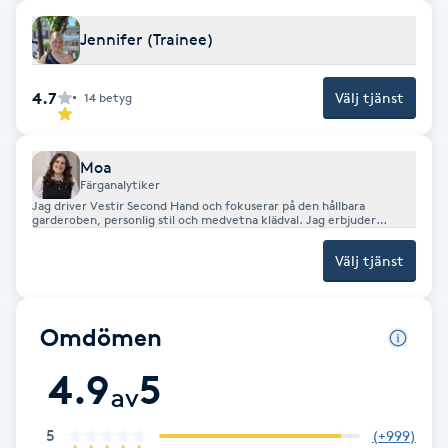
Fotsvamp
Jennifer (Trainee)
Fotvård
4.7
Välj tjänst
14
betyg
Fransar
Moa
Färganalytiker
Fransborttagning
Jag driver Vestir Second Hand och fokuserar på den hållbara
garderoben, personlig stil och medvetna klädval. Jag erbjuder
färganalys som hjälper dig att hitta färgerna som lyfter dig bäst och
Fransfärgning
gör det enklare att känna dig trygg i din stil.
Välj tjänst
Fransförlängning
Omdömen
Fransförlängning Megavolym
4.9
5
av
Fransförlängning Volym
5
(
+999
)