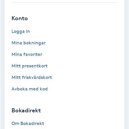
Babylights
Konto
Balayage
Logga in
Bambumassage
Mina bokningar
Mina favoriter
Barber
Mitt presentkort
Barnklippning
Mitt friskvårdskort
Avboka med kod
BIAB
Blowout
Bokadirekt
Bottenfärg
Om Bokadirekt