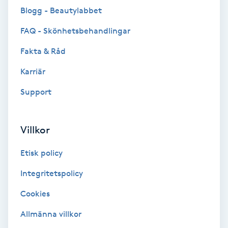
Blogg - Beautylabbet
Brynformning
FAQ - Skönhetsbehandlingar
Brynfärgning
Fakta & Råd
Karriär
Brynplockning
Support
Bröllopsuppsättning
C
Villkor
Celluliter
Etisk policy
Coachning
Integritetspolicy
Cookies
Color correction
Allmänna villkor