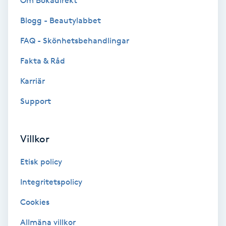
Om Bokadirekt
Brynformning
Blogg - Beautylabbet
FAQ - Skönhetsbehandlingar
Brynfärgning
Fakta & Råd
Brynplockning
Karriär
Support
Bröllopsuppsättning
C
Villkor
Celluliter
Etisk policy
Coachning
Integritetspolicy
Color correction
Cookies
Allmäna villkor