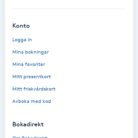
Babylights
Konto
Balayage
Logga in
Bambumassage
Mina bokningar
Barber
Mina favoriter
Mitt presentkort
Barnklippning
Mitt friskvårdskort
BIAB
Avboka med kod
Blowout
Bokadirekt
Bottenfärg