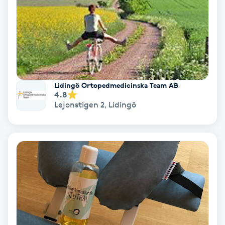
Osteopati
P
Paraffinbehandling
Pedikyr
Lidingö Ortopedmedicinska Team AB
4.8
Lejonstigen 2
,
Lidingö
Pensionärklippning
Permanent
Permanent hårborttagning
Permanent ögonbrynsmakeup
Personal shopper