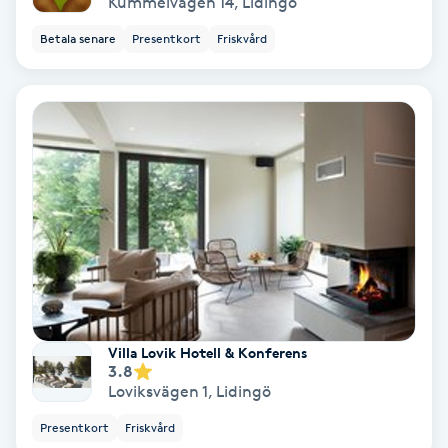
Kummelvägen 14
,
Lidingö
Regndroppsmassage
Betala senare
Presentkort
Friskvård
Reiki
Reikihealing
Reiki massage
Restorative Yoga
Rosacea
Rosenmetoden
Villa Lovik Hotell & Konferens
3.8
Loviksvägen 1
,
Lidingö
Ryggmassage
Presentkort
Friskvård
S