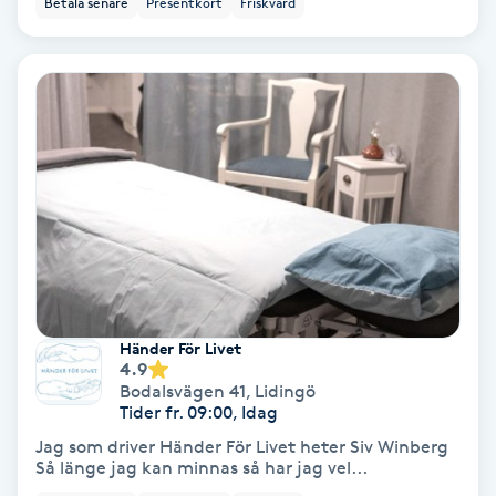
Betala senare
Presentkort
Friskvård
Ansiktsbehandling djuprengörande
B
Babylights
Balayage
Bambumassage
Barber
Händer För Livet
Barnklippning
4.9
Bodalsvägen 41
,
Lidingö
Tider fr. 09:00, Idag
BIAB
Jag som driver Händer För Livet heter Siv Winberg
Så länge jag kan minnas så har jag vel...
Blowout