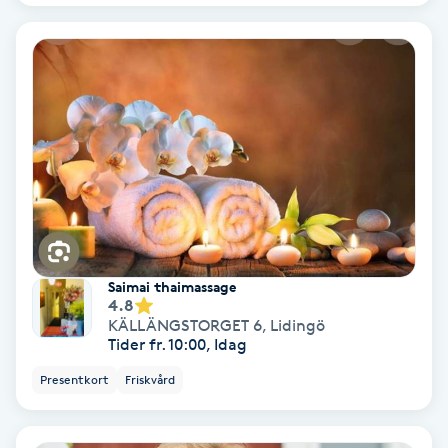
Hypnos
Hårborttagning
Hårbottenbehandling
Hårförlängning
Hårvård
Saimai thaimassage
Hälsa
4.8
KÄLLÄNGSTORGET 6
,
Lidingö
Tider fr. 10:00, Idag
Hälsprickor
Presentkort
Friskvård
I
Idrottsmassage