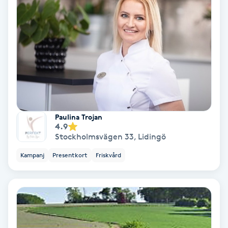
Olaplex
Olaplexbehandling
Ombre
Ombre brows
Paulina Trojan
Ombre naglar
4.9
Stockholmsvägen 33
,
Lidingö
Optiker
Kampanj
Presentkort
Friskvård
Ortobionomi
Ortopedi