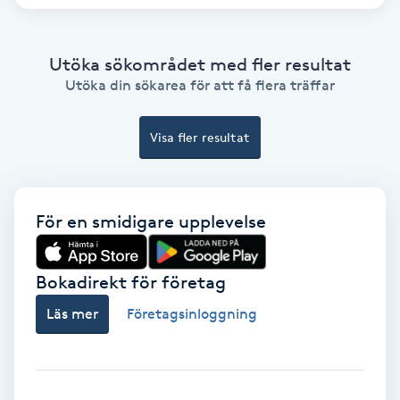
Samtalsterapi
Utöka sökområdet med fler resultat
Senioryoga
Utöka din sökarea för att få flera träffar
Shiatsu
Visa fler resultat
Singelfransar
För en smidigare upplevelse
Sjukgymnastik
Bokadirekt för företag
Skalpmassage
Läs mer
Företagsinloggning
Skinbooster
Sklerosering