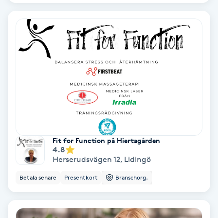
Nagelvård
Naglar borttagning
Naglar reparation
Naprapati
Navelpiercing
Fit for Function på Hiertagården
4.8
Herserudsvägen 12
,
Lidingö
NBE-massage
Betala senare
Presentkort
Branschorg.
Ny frisyr
O