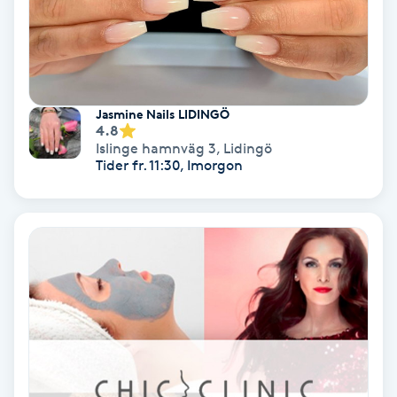
Koppningsmassage
Kosmetisk tatuering
Jasmine Nails LIDINGÖ
4.8
Kostrådgivning
Islinge hamnväg 3
,
Lidingö
Tider fr. 11:30, Imorgon
Kroppsinpackning
Kroppspeeling
Käkledsbehandling
Kärlbehandling
L