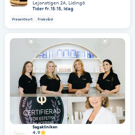
Lejonstigen 2A
,
Lidingö
Fransförlängning Volym
Tider fr. 15:15, Idag
Presentkort
Friskvård
Fransk manikyr
Fransrengöring
Frekvensterapi
Friskvård
Friskvårdsmassage
Frisör
Funktionsanalys
Sagakliniken
4.9