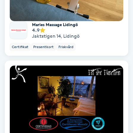
Personlig tränare
Maries Massage Lidingö
Picolaser
4.9
Jaktstigen 14
,
Lidingö
Piercing
Certifikat
Presentkort
Friskvård
Pigmentbehandling
Pigmentfläckar
Plastikkirurgi
Powder brows
Power Yoga