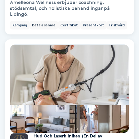
Amelleona Wellness erbjuder coachning,
Color correction
stödsamtal, och holistiska behandlingar på
Lidingö.
Cryoterapi
Kampanj
Betala senare
Certifikat
Presentkort
Friskvård
D
Damklippning
Dermapen
Diamantslipning
E
Enzympeeling
Extensions
Hud Och Laserkliniken (En Del av