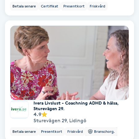
Betala senare
Certifikat
Presentkort
Friskvård
Nagelförlängning akryl
Nagelförlängning gelé
Nagelförlängning glasfiber
Nagelförlängning silke
Nagelförstärkning
Nagelklippning
Ivera Livslust - Coachning ADHD & hälsa,
Sturevägen 29.
4.9
Nagelsvamp
Sturevägen 29
,
Lidingö
Betala senare
Presentkort
Friskvård
Branschorg.
Nageltrång