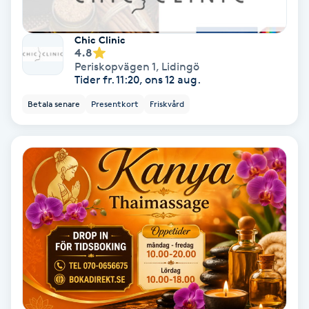
Laserbehandling
Chic Clinic
Lashlift Keratin
4.8
Periskopvägen 1
,
Lidingö
Tider fr. 11:20, ons 12 aug.
LED-ljusterapi
Betala senare
Presentkort
Friskvård
Liktornar
LPG
LPG-behandling
LPG-massage
Luggklippning