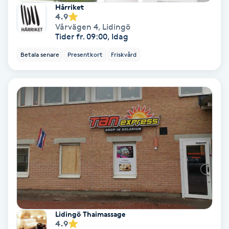
Hårriket
Fotmassage
4.9
Vårvägen 4
,
Lidingö
Tider fr. 09:00, Idag
Fotsvamp
Betala senare
Presentkort
Friskvård
Fotvård
Fransar
Fransborttagning
Fransfärgning
Fransförlängning
Lidingö Thaimassage
Fransförlängning Megavolym
4.9