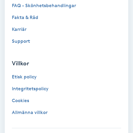
FAQ - Skönhetsbehandlingar
Spa
Fakta & Råd
Spa manikyr & pedikyr
Karriär
Support
Spa-manikyr
Spa-pedikyr
Villkor
Etisk policy
Spraytan
Integritetspolicy
Stylist
Cookies
Sugaring
Allmänna villkor
Svensk massage