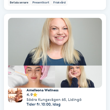
Betala senare
Presentkort
Friskvård
Bottenfärg
Brynformning
Brynfärgning
Brynplockning
Bröllopsuppsättning
C
Celluliter
Amelleona Wellness
4.9
Coachning
Södra Kungsvägen 65
,
Lidingö
Tider fr. 10:00, Idag