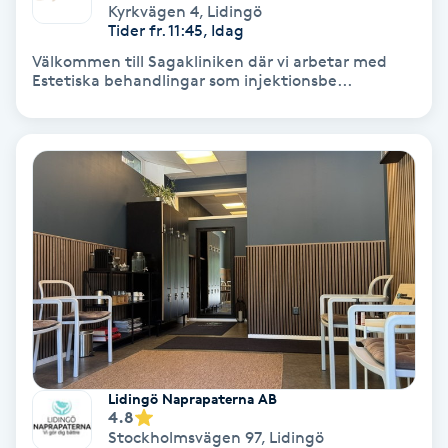
Kyrkvägen 4
,
Lidingö
Färgning
Tider fr. 11:45, Idag
Välkommen till Sagakliniken där vi arbetar med
Estetiska behandlingar som injektionsbe...
Föning
G
Gel naglar
Gelenaglar
Gellack
Gellack med förstärkning
Gravidmassage
Lidingö Naprapaterna AB
4.8
Stockholmsvägen 97
,
Lidingö
Gravidyoga