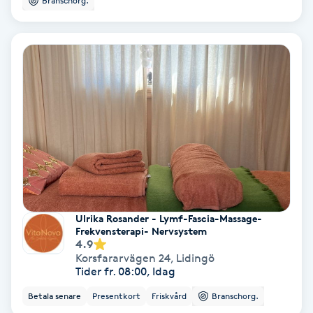
Branschorg.
Hollywood Peel
Hot Stone Massage
Hot yoga
Hudföryngring
Huduppstramning
Hudvård
Ulrika Rosander - Lymf-Fascia-Massage-
Frekvensterapi- Nervsystem
4.9
Hyaluronsyra
Korsfararvägen 24
,
Lidingö
Tider fr. 08:00, Idag
Hyperhidros
Betala senare
Presentkort
Friskvård
Branschorg.