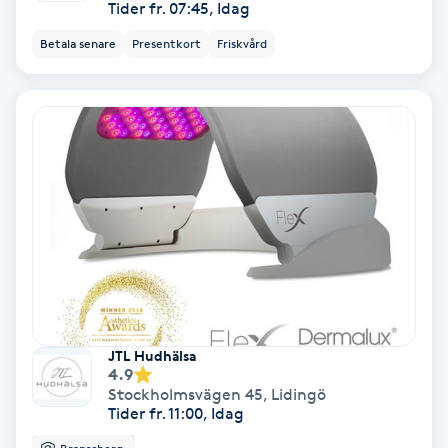
Tider fr. 07:45, Idag
Betala senare
Presentkort
Friskvård
Gruppträning
Gua Sha-massage
H
Hatha Yoga
Headspa
Healing
Herrklippning
JTL Hudhälsa
4.9
Stockholmsvägen 45
,
Lidingö
HIFU
Tider fr. 11:00, Idag