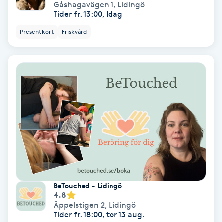
Gåshagavägen 1
,
Lidingö
Medium
Tider fr. 13:00, Idag
Presentkort
Friskvård
Megavolymfransar
Melasma
Mesoterapi
MicroPen
Microshading
Mixfransar
BeTouched - Lidingö
4.8
N
Äppelstigen 2
,
Lidingö
Tider fr. 18:00, tor 13 aug.
Nagelförlängning