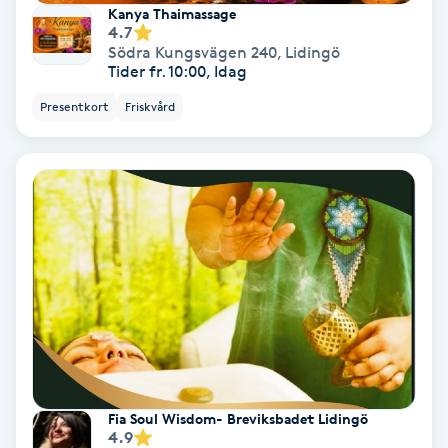
Lymfmassage
Kanya Thaimassage
4.7
Södra Kungsvägen 240
,
Lidingö
Läpptatuering
Tider fr. 10:00, Idag
M
Presentkort
Friskvård
Makeup
Manikyr & Pedikyr
Massage
Medial vägledning
Medicinsk massage
Fia Soul Wisdom- Breviksbadet Lidingö
Meditation
4.9