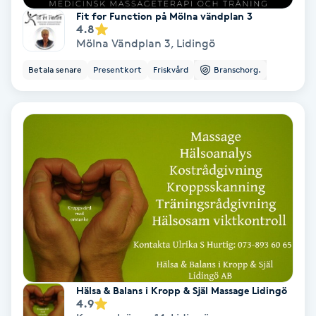
Fit for Function på Mölna vändplan 3
4.8
PRP (Platelet Rich Plasma)
Mölna Vändplan 3
,
Lidingö
PRX-T33
Betala senare
Presentkort
Friskvård
Branschorg.
Psoriasis
PT
R
Radiofrekvens
Rakning
Reflexologi
Hälsa & Balans i Kropp & Själ Massage Lidingö
4.9