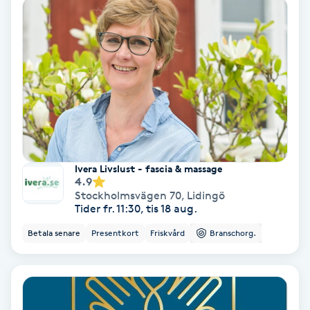
IPL
IPL hårborttagning
IR-massage
J
Japansk massage
Ivera Livslust - fascia & massage
4.9
K
Stockholmsvägen 70
,
Lidingö
Tider fr. 11:30, tis 18 aug.
K18
Betala senare
Presentkort
Friskvård
Branschorg.
Katun fransar
Kemisk peeling