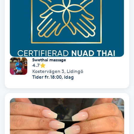
Keratinbehandling
Kinesiologi
Kinesisk medicin
Swethai massage
Kiropraktik
4.7
Kostervägen 3
,
Lidingö
Tider fr. 18:00, Idag
Klangmassage
Klippning
Klippning & Slingor
Klippning ungdom