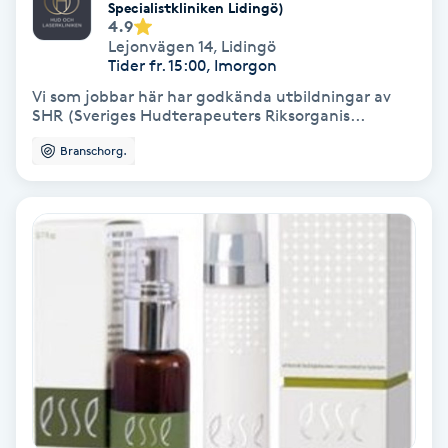
Extensions borttagning
Specialistkliniken Lidingö)
4.9
Lejonvägen 14
,
Lidingö
Eyeliner-tatuering
Tider fr. 15:00, Imorgon
F
Vi som jobbar här har godkända utbildningar av
SHR (Sveriges Hudterapeuters Riksorganis...
Face framing
Branschorg.
Faceliftmassage
Fet hårbotten
Fettreducering
Fibromassage
Fillers