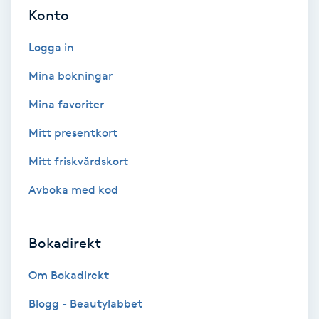
Konto
Skoinlägg
Logga in
Skägg
Mina bokningar
Mina favoriter
Skäggfärgning
Mitt presentkort
Skäggklippning
Mitt friskvårdskort
Skäggtrimmning
Avboka med kod
Skönhet
Bokadirekt
Slingor
Om Bokadirekt
Blogg - Beautylabbet
Sockring