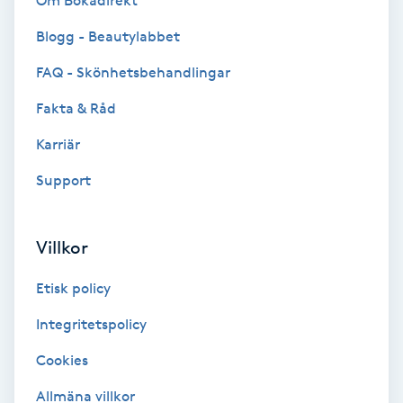
Om Bokadirekt
Brynformning
Blogg - Beautylabbet
FAQ - Skönhetsbehandlingar
Brynfärgning
Fakta & Råd
Brynplockning
Karriär
Support
Bröllopsuppsättning
C
Villkor
Celluliter
Etisk policy
Coachning
Integritetspolicy
Color correction
Cookies
Allmäna villkor