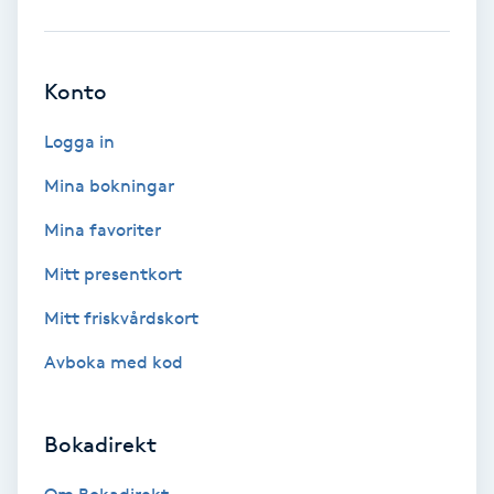
Babylights
Konto
Balayage
Logga in
Bambumassage
Mina bokningar
Barber
Mina favoriter
Mitt presentkort
Barnklippning
Mitt friskvårdskort
BIAB
Avboka med kod
Blowout
Bokadirekt
Bottenfärg