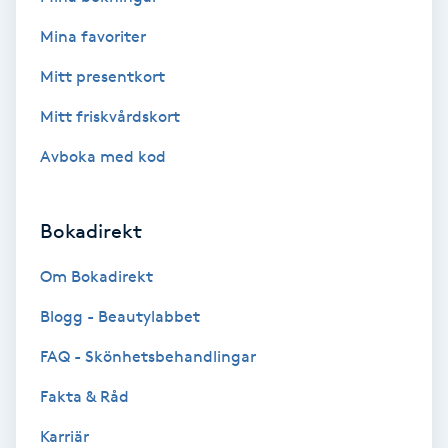
Cryoterapi
D
Mina favoriter
Mitt presentkort
Damklippning
Mitt friskvårdskort
Dermapen
Avboka med kod
Diamantslipning
E
Bokadirekt
Enzympeeling
Om Bokadirekt
Blogg - Beautylabbet
Extensions
FAQ - Skönhetsbehandlingar
Extensions borttagning
Fakta & Råd
Karriär
Eyeliner-tatuering