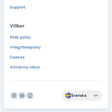
F
Support
Face framing
Villkor
Faceliftmassage
Etisk policy
Fet hårbotten
Integritetspolicy
Cookies
Fettreducering
Allmänna villkor
Fibromassage
Fillers
Svenska
Fotmassage