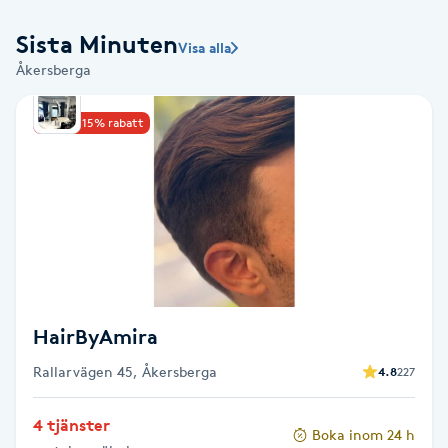
Babylights
Sista Minuten
Visa alla
Åkersberga
Balayage
Upp till 15% rabatt
Bambumassage
Barber
Barnklippning
BIAB
HairByAmira
Blowout
Rallarvägen 45, Åkersberga
4.8
227
4 tjänster
Bottenfärg
Boka inom 24 h