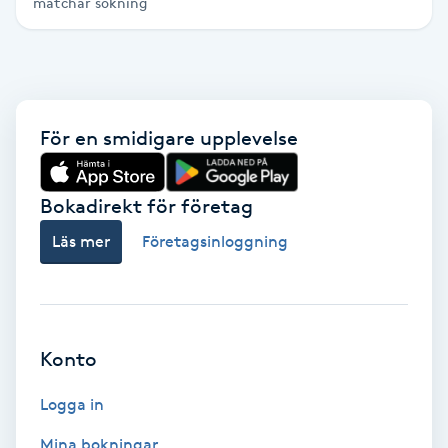
matchar sökning
Brynformning
Brynfärgning
För en smidigare upplevelse
Brynplockning
Bröllopsuppsättning
Bokadirekt för företag
C
Läs mer
Företagsinloggning
Celluliter
Coachning
Konto
Color correction
Logga in
Mina bokningar