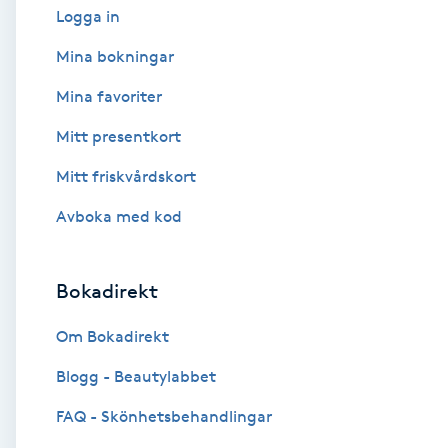
Logga in
Babylights
Mina bokningar
Mina favoriter
Balayage
Mitt presentkort
Bambumassage
Mitt friskvårdskort
Barber
Avboka med kod
Barnklippning
Bokadirekt
BIAB
Om Bokadirekt
Blogg - Beautylabbet
Blowout
FAQ - Skönhetsbehandlingar
Bottenfärg