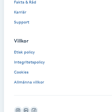
Fakta & Råd
Brynformning
Karriär
Support
Brynfärgning
Brynplockning
Villkor
Etisk policy
Bröllopsuppsättning
C
Integritetspolicy
Cookies
Celluliter
Allmänna villkor
Coachning
Color correction