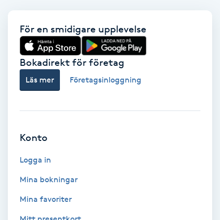
Babylights
För en smidigare upplevelse
Balayage
Bokadirekt för företag
Bambumassage
Läs mer
Företagsinloggning
Barber
Barnklippning
Konto
BIAB
Logga in
Mina bokningar
Blowout
Mina favoriter
Bottenfärg
Mitt presentkort