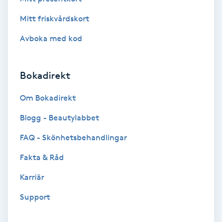
Brynformning
Mitt friskvårdskort
Avboka med kod
Brynfärgning
Brynplockning
Bokadirekt
Om Bokadirekt
Bröllopsuppsättning
C
Blogg - Beautylabbet
FAQ - Skönhetsbehandlingar
Celluliter
Fakta & Råd
Coachning
Karriär
Color correction
Support