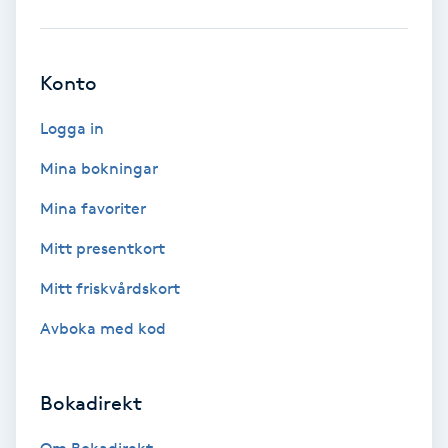
Babylights
Konto
Balayage
Logga in
Bambumassage
Mina bokningar
Barber
Mina favoriter
Mitt presentkort
Barnklippning
Mitt friskvårdskort
BIAB
Avboka med kod
Blowout
Bokadirekt
Bottenfärg