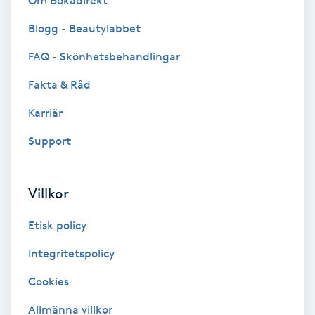
Om Bokadirekt
Brynformning
Blogg - Beautylabbet
FAQ - Skönhetsbehandlingar
Brynfärgning
Fakta & Råd
Brynplockning
Karriär
Support
Bröllopsuppsättning
C
Villkor
Celluliter
Etisk policy
Coachning
Integritetspolicy
Color correction
Cookies
Allmänna villkor