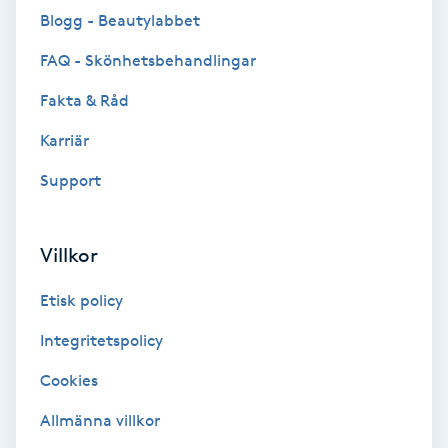
Blogg - Beautylabbet
Brynformning
FAQ - Skönhetsbehandlingar
Brynfärgning
Fakta & Råd
Karriär
Brynplockning
Support
Bröllopsuppsättning
C
Villkor
Celluliter
Etisk policy
Coachning
Integritetspolicy
Cookies
Color correction
Allmänna villkor