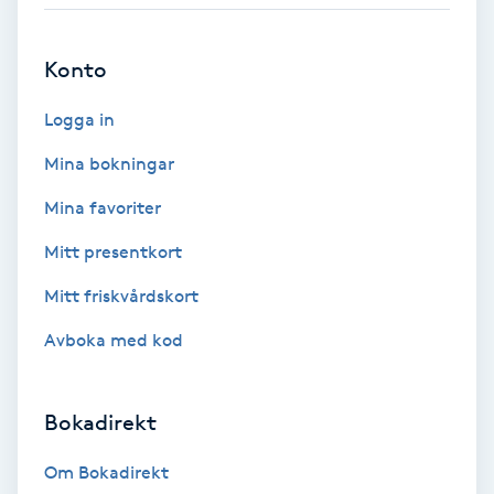
Babylights
Konto
Balayage
Logga in
Bambumassage
Mina bokningar
Mina favoriter
Barber
Mitt presentkort
Barnklippning
Mitt friskvårdskort
Avboka med kod
BIAB
Blowout
Bokadirekt
Bottenfärg
Om Bokadirekt