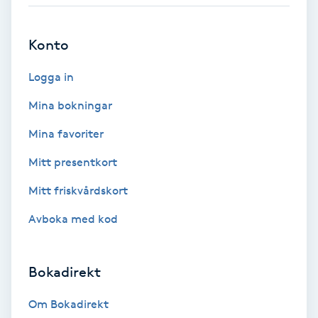
Babylights
Konto
Balayage
Logga in
Bambumassage
Mina bokningar
Mina favoriter
Barber
Mitt presentkort
Barnklippning
Mitt friskvårdskort
Avboka med kod
BIAB
Blowout
Bokadirekt
Bottenfärg
Om Bokadirekt