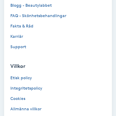
Blogg - Beautylabbet
Brynformning
FAQ - Skönhetsbehandlingar
Brynfärgning
Fakta & Råd
Karriär
Brynplockning
Support
Bröllopsuppsättning
C
Villkor
Celluliter
Etisk policy
Coachning
Integritetspolicy
Cookies
Color correction
Allmänna villkor